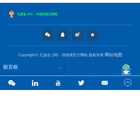
网站地图
Copyright © 九游会 (J9) - J9游戏官方网站 版权所有
留言框
-