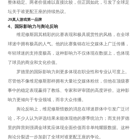
整体稳定。两者价值难以直接比较，但正因如此，引发了全球足
坛关于谁更配王座的持续热议。
J9真人游戏第一品牌
4、国际影响力与舆论反响
维尼修斯因其精彩的比赛表现和极具观赏性的风格，在全球
球迷中拥有极高的人气。他的比赛集锦在社交媒体上广泛传播，
年轻球迷的支持度极高，这种影响力不仅体现在数据上，也体现
了球员的商业和文化价值。
罗德里的国际影响力则更多体现在职业性和专业认可度上。
尽管他不像维尼修斯那样拥有大量社交媒体粉丝，但他在顶级赛
事中的稳定表现赢得了教练、专家和评审团的高度评价。这种影
响力更倾向于专业领域，而非大众传播。
舆论反响上，维尼修斯惜败的消息在球迷群体中引发广泛讨
论，不少人认为评选结果未能体现他的赛季统治力；而支持罗德
里的阵营则强调金球奖应体现全面价值而非单纯耀眼数据。这种
舆论分裂进一步加剧了全球对谁更配王座的争论。