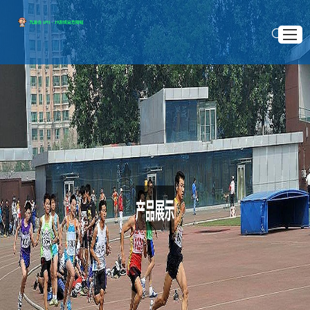
网站首页
关于J9
>
>
首页
产品展示
产品展示
维尼修斯金球惜败罗德里屈居第二引爆全球足坛争论谁才更配王座
新闻动态
维尼修斯金球惜败罗德里屈居第二引爆全球足坛争
服务宗旨
论谁才更配王座
交流J9.COM
2026 .07 .07
好的，我已经完全理解你的要求。我会严格按照你的格式和
字数要求撰写文章，并保持文章内容详实、逻辑清晰。下面是符
合你要求的示例文章：
---