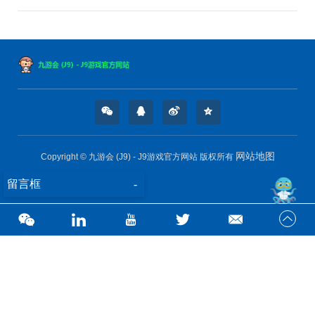
网站地图
Copyright © 九游会 (J9) - J9游戏官方网站 版权所有
留言框
-