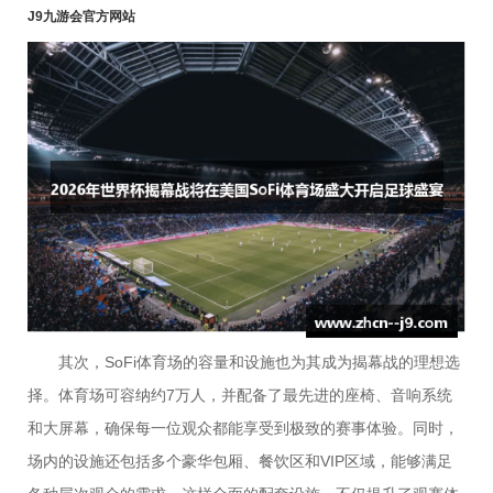
J9九游会官方网站
其次，SoFi体育场的容量和设施也为其成为揭幕战的理想选
择。体育场可容纳约7万人，并配备了最先进的座椅、音响系统
和大屏幕，确保每一位观众都能享受到极致的赛事体验。同时，
场内的设施还包括多个豪华包厢、餐饮区和VIP区域，能够满足