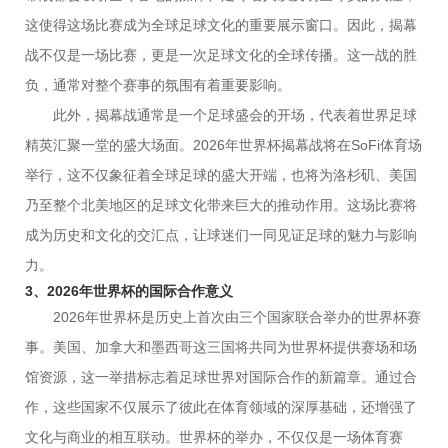
这使得这场比赛成为全球足球文化的重要展示窗口。因此，揭幕
战不仅是一场比赛，更是一次足球文化的全球传播。这一战的胜
负，通常对整个赛事的氛围有着重要影响。
此外，揭幕战通常是一个足球盛会的开场，代表着世界足球
精英汇聚一堂的盛大场面。2026年世界杯揭幕战将在SoFi体育场
举行，这不仅象征着全球足球的盛大开端，也将为洛杉矶、美国
乃至整个北美地区的足球文化带来巨大的推动作用。这场比赛将
成为历史和文化的交汇点，让球迷们一同见证足球的魅力与影响
力。
3、2026年世界杯的国际合作意义
2026年世界杯是历史上首次由三个国家联合举办的世界杯赛
事。美国、加拿大和墨西哥这三国将共同为世界杯提供赛场和场
馆资源，这一举措标志着足球世界对国际合作的新篇章。通过合
作，这些国家不仅展示了彼此在体育领域的深厚基础，还增强了
文化与商业的相互联动。世界杯的举办，不仅仅是一场体育赛