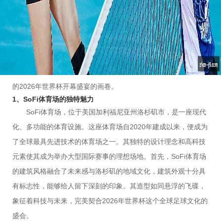
场作为世界杯的首场比赛举办地，不仅具备先进的设施和独特的
设计，还融入了美国的体育文化特色。本篇文章将从四个方面详
细阐述这一盛事：SoFi体育场的独特魅力、揭幕战的重要性、
2026年世界杯的国际合作意义以及揭幕战对美国足球的推动作
用。通过对这些方面的深入分析，文章将为读者呈现出一幅完整
的2026年世界杯开幕盛宴的画卷。
1、SoFi体育场的独特魅力
SoFi体育场，位于美国加利福尼亚州洛杉矶市，是一座现代
化、多功能的体育设施。这座体育场自2020年建成以来，便成为
了全球最具先进技术的体育场之一。其独特的设计理念和高科技
元素使其成为举办大型国际赛事的理想场地。首先，SoFi体育场
的建筑风格融合了未来感与洛杉矶的地域文化，建筑外观十分具
有标志性，能够给人留下深刻的印象。其造型如同悬浮的飞碟，
象征着科技与未来，完美契合2026年世界杯这个全球足球文化的
盛会。