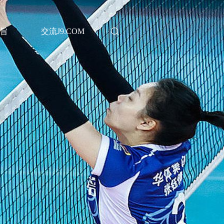
旨
交流J9.COM