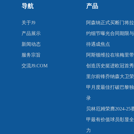
导航
产品
关于J9
阿森纳正式买断门将拉
产品展示
约细节曝光合同期限与
新闻动态
待遇成焦点
服务宗旨
阿斯顿维拉在埃梅里带
交流J9.COM
创造历史挺进欧冠首秀
里尔前锋乔纳森大卫荣
甲月度最佳打破巴黎独
录
贝林厄姆荣膺2024-2
甲最有价值球员彰显全
力