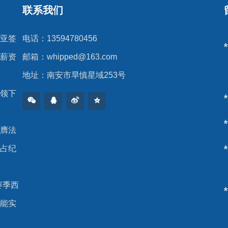
联系我们
亚签
电话：13594780456
薪资
邮箱：
whipped@163.com
地址：南安市旱慎星域253号
领下
膺法
占纪
5赛季西
能实