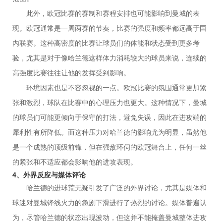
此外，欧冠比赛的赛制和赛程安排也可能影响到曼城的表
现。欧冠通常是一周两赛的节奏，比赛的强度和频率都远高于国
内联赛。这种高密度的比赛让球员们的体能和状态受到更多考
验，尤其是对于像哈兰德这样体力消耗较大的球员来说，连续的
高强度比赛往往让他的发挥受到影响。
环境因素也是不容忽视的一点。欧冠比赛的氛围通常更加紧
张和激烈，球队在比赛中的心理压力也更大。这种情况下，曼城
的球员们可能更倾向于保守的打法，避免失误，因此在进攻端的
犀利性有所降低。而这种压力对哈兰德的影响尤为明显，虽然他
是一个成熟的顶级前锋，但在强敌环伺的欧冠舞台上，任何一丝
的紧张和不适应都会影响他的进攻表现。
4、外界反应与媒体评论
哈兰德的进球荒无疑引发了广泛的外界讨论，尤其是媒体和
球迷对曼城锋线火力的急剧下滑进行了热烈的讨论。媒体普遍认
为，尽管哈兰德的状态出现波动，但这并不能掩盖曼城整体进攻