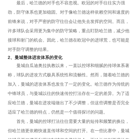
最后，哈兰德的对手也不容忽视。欧冠的对手往往实力强
劲，防守体系也更加稳固。对于像哈兰德这样依赖空间和速度的
前锋来说，对手严密的防守往往会让他失去发挥的空间。而且，
许多球队会采用更为集中的防守策略，重点盯防哈兰德，减少他
接球和射门的机会。因此，哈兰德在欧冠中的进球荒，也可能是
对手防守调整的结果。
2、曼城整体进攻体系的变化
曼城自瓜迪奥拉执教以来，一直以控球和细腻的传球体系著
称，球队的进攻方式极具系统性和流畅性。然而，随着哈兰德的
加入，曼城的进攻体系也发生了一定的变化。哈兰德作为传统的
中锋球员，与曼城以往的快速传控打法存在一定的差异。为了适
应哈兰德，曼城在进攻端做出了不少调整，但这些调整是否完全
适应了哈兰德的特点，仍然是一个值得探讨的问题。
首先，曼城的控球打法往往需要大量的短传和频繁的换位，
但哈兰德更依赖快速直传球和空间的打开。在一些比赛中，曼城