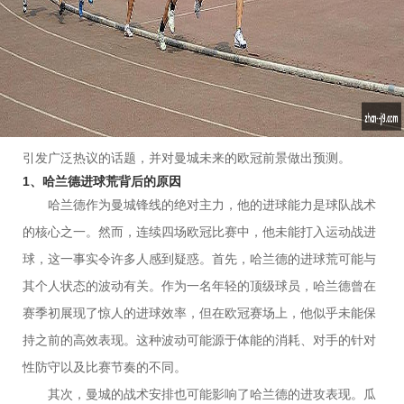
了明显下滑，引发了外界的广泛讨论和热议。文章将从四个方面
详细分析这一现象，首先探讨哈兰德的进球荒背后的原因，其次
分析曼城整体进攻体系的变化，接着分析曼城在欧冠中的对手以
及比赛环境对锋线表现的影响，最后讨论外界对这一现象的反应
和媒体的评论。通过这些角度的深入剖析，本文将全面探讨这一
引发广泛热议的话题，并对曼城未来的欧冠前景做出预测。
1、哈兰德进球荒背后的原因
哈兰德作为曼城锋线的绝对主力，他的进球能力是球队战术
的核心之一。然而，连续四场欧冠比赛中，他未能打入运动战进
球，这一事实令许多人感到疑惑。首先，哈兰德的进球荒可能与
其个人状态的波动有关。作为一名年轻的顶级球员，哈兰德曾在
赛季初展现了惊人的进球效率，但在欧冠赛场上，他似乎未能保
持之前的高效表现。这种波动可能源于体能的消耗、对手的针对
性防守以及比赛节奏的不同。
其次，曼城的战术安排也可能影响了哈兰德的进攻表现。瓜