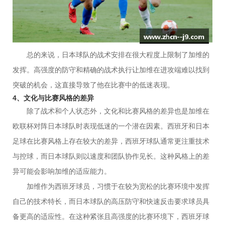
总的来说，日本球队的战术安排在很大程度上限制了加维的
发挥。高强度的防守和精确的战术执行让加维在进攻端难以找到
突破的机会，这直接导致了他在比赛中的低迷表现。
4、文化与比赛风格的差异
除了战术和个人状态外，文化和比赛风格的差异也是加维在
欧联杯对阵日本球队时表现低迷的一个潜在因素。西班牙和日本
足球在比赛风格上存在较大的差异，西班牙球队通常更注重技术
与控球，而日本球队则以速度和团队协作见长。这种风格上的差
异可能会影响加维的适应能力。
加维作为西班牙球员，习惯于在较为宽松的比赛环境中发挥
自己的技术特长，而日本球队的高压防守和快速反击要求球员具
备更高的适应性。在这种紧张且高强度的比赛环境下，西班牙球