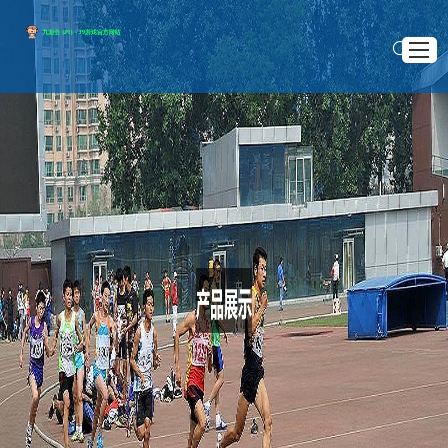
网站首页
关于J9
>
>
首页
产品展示
产品展示
加维在欧联杯对阵日本球队表现低迷的原因及其背后因素解析
新闻动态
加维在欧联杯对阵日本球队表现低迷的原因及其背
服务宗旨
后因素解析
交流J9.COM
2026 .05 .27
加维（Gavi），作为西班牙足球的未来之星，近年来在俱乐
部和国家队的表现都备受关注。在欧洲联赛（欧联杯）中，作为
巴塞罗那的中场核心之一，加维的表现一直备受期待。然而，在
对阵日本球队的欧联杯比赛中，他的表现却显得低迷，不仅在进