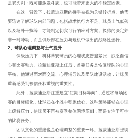
是双刃剑：既可能激发斗志，也可能带来更大的不稳定因素。
在这一背景下，拉蒙迪亚斯的接手被视为关键转折点。他需
要迅速了解球队内部问题，包括战术执行力不足、球员士气低落
以及场外干扰等，才能制定切实可行的应对方案。换帅的决定并
非一时冲动，而是俱乐部在压力与危机中做出的战略性选择。
2、球队心理调整与士气提升
保级压力下，科林蒂安球员的心理状态普遍紧张，缺乏自信
心和比赛动力。拉蒙迪亚斯上任后，首要任务是恢复球队的心理
平衡。他通过面对面交流、心理辅导以及团队建设活动，让球员
重新感受到被信任和重视的重要性。
此外，拉蒙迪亚斯注重建立“短期目标导向”，通过将每场比
赛的目标细化，让球员在小胜中积累信心。这种策略能够在心理
上缓解压力，使球员不再被赛季整体困境压倒，而是专注于可控
的比赛任务。
团队文化的重建也是心理调整的重要一环。拉蒙迪亚斯强调