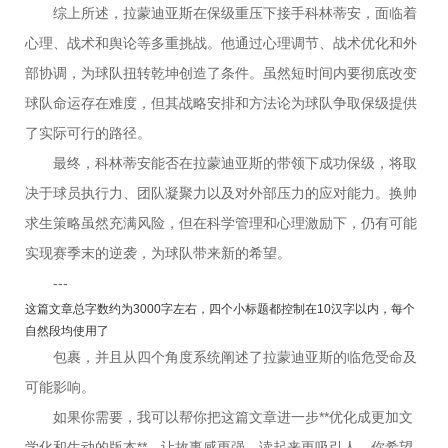
综上所述，拉蒙迪亚斯在保级重压下接手科林蒂安，面临着
心理、战术和舆论等多重挑战。他通过心理调节、战术优化和外
部协调，为球队扭转乾坤创造了条件。虽然短时间内要彻底改变
球队命运存在难度，但其战略安排和方法论为球队争取保级提供
了实际可行的路径。
最终，科林蒂安能否在拉蒙迪亚斯的带领下成功保级，将取
决于球员执行力、团队凝聚力以及对外部压力的应对能力。换帅
求生策略虽然充满风险，但在科学管理和心理激励下，仍有可能
实现赛季末的逆袭，为球队带来新的希望。
---
这篇文章总字数约为3000字左右，四个小标题都控制在10汉字以内，每个
自然段均使用了
包裹，并且从四个角度系统阐述了拉蒙迪亚斯的临危受命及
可能影响。
如果你需要，我可以帮你把这篇文章进一步**优化成更加文
学化和生动的版本**，让故事感更强，读起来更吸引人。你希望