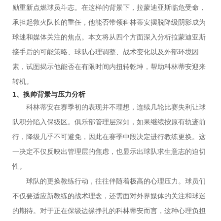
励重新点燃球员斗志。在这样的背景下，拉蒙迪亚斯临危受命，
承担起救火队长的重任，他能否带领科林蒂安摆脱降级阴影成为
球迷和媒体关注的焦点。本文将从四个方面深入分析拉蒙迪亚斯
接手后的可能策略、球队心理调整、战术变化以及外部环境因
素，试图揭示他能否在有限时间内扭转乾坤，帮助科林蒂安迎来
转机。
1、换帅背景与压力分析
科林蒂安在赛季初的表现并不理想，连续几轮比赛失利让球
队积分陷入保级区。俱乐部管理层深知，如果继续按原有轨迹前
行，降级几乎不可避免，因此在赛季中段决定进行教练更换。这
一决定不仅反映出管理层的焦虑，也显示出球队求生意志的迫切
性。
球队的更换教练行动，往往伴随着极高的心理压力。球员们
不仅要适应新教练的战术理念，还需面对外界媒体的关注和球迷
的期待。对于正在保级边缘挣扎的科林蒂安而言，这种心理负担