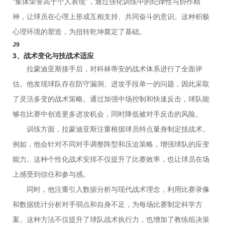
“集体荣誉高于个人表现”，通过强化训练中的纪律性与协作精
神，让球员在心理上形成互相支持、共同奋斗的意识。这种积极
心理环境的塑造，为扭转乾坤奠定了基础。
J9
3、战术变化与技战术适应
拉蒙迪亚斯接手后，对科林蒂安的战术体系进行了全面评
估。他发现球队存在防守漏洞、进攻手段单一的问题，因此采取
了灵活多变的战术策略。通过加强中场控制和快速反击，球队能
够在比赛中创造更多进攻机会，同时降低被对手反击的风险。
训练方面，拉蒙迪亚斯注重根据球员特点量身制定技战术。
例如，他会针对不同对手调整阵型和压迫策略，增强球队的应变
能力。这种个性化战术安排不仅提升了比赛效率，也让球员在场
上感受到信任和参与感。
同时，他注重引入数据分析与现代战术理念，利用比赛录像
和数据统计分析对手弱点和自身不足，为每场比赛制定科学方
案。这种方法不仅提升了球队战术执行力，也增加了教练组决策