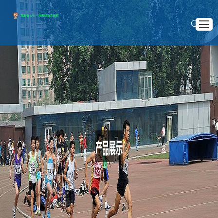
网站首页
关于J9
>
>
首页
产品展示
阿什沃斯从纽卡斯尔转会曼联担任总监引发球迷热议
产品展示
阿什沃斯从纽卡斯尔转会曼联担任总监引发球迷热
新闻动态
议
服务宗旨
2026 .05 .20
交流J9.COM
阿什沃斯的转会消息从纽卡斯尔到曼联担任总监这一变动引
发了广泛的讨论，尤其在球迷群体中掀起了热烈的反响。对于曼
联来说，阿什沃斯的到来意味着俱乐部在管理层上的一次重大调
整，而对于纽卡斯尔来说，失去了这位在幕后运作的关键人物也