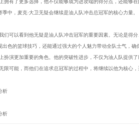
术上拥有了更多选择，他不仅能够成为进攻端的得分点，还能够
赛季中，麦克·大卫无疑会继续是油人队冲击总冠军的核心力量。
，我们可以看到他无疑是油人队冲击冠军的重要因素。无论是得分
现出色的篮球技巧，还能通过强大的个人魅力带动全队士气，确
路上扮演更加重要的角色。他的突破性进步，不仅为油人队提供
了无限可能，而他们在追求总冠军的过程中，将继续以他为核心，
分析
分析