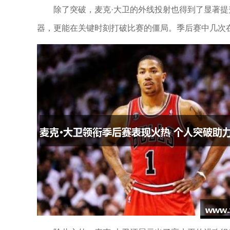
除了突破，麦克·大卫的外线投射也得到了显著
器，更能在关键时刻打破比赛的僵局。季后赛中几次