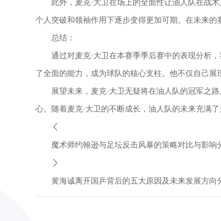
此外，麦克·大卫在场上的全面性让油人队在战
个人突破和领袖作用下逐步变得更加可期。在未来的
总结：
通过对麦克·大卫在本赛季季后赛中的表现分析
了全面的能力，成为球队的核心支柱。他不仅自己展
展望未来，麦克·大卫无疑将在油人队的冠军之
心。随着麦克·大卫的不断成长，油人队的未来充满
魔术师约翰逊与足坛反击风暴的策略对比与影响
黄海诚离开国乒背后的五大原因及未来发展方向