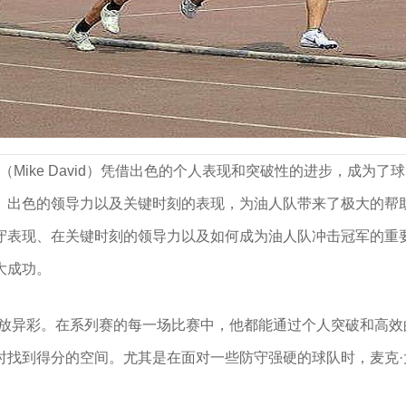
助力油人冲击冠军
人冲击冠军
（Mike David）凭借出色的个人表现和突破性的进步，成
、出色的领导力以及关键时刻的表现，为油人队带来了极大的帮
守表现、在关键时刻的领导力以及如何成为油人队冲击冠军的重
大成功。
大放异彩。在系列赛的每一场比赛中，他都能通过个人突破和高
时找到得分的空间。尤其是在面对一些防守强硬的球队时，麦克