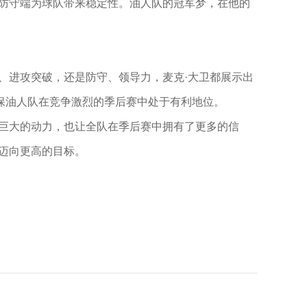
在防守端为球队带来稳定性。油人队的冠军梦，在他的
、进攻突破，还是防守、领导力，麦克·大卫都展示出
保油人队在竞争激烈的季后赛中处于有利地位。
了巨大的动力，也让全队在季后赛中拥有了更多的信
迈向更高的目标。