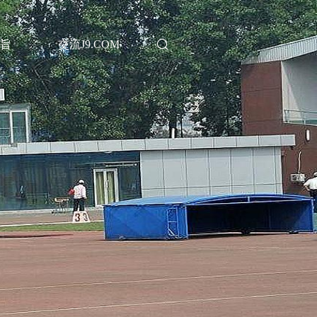
旨
交流J9.COM