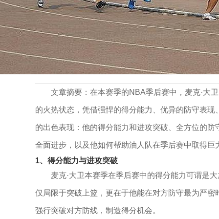
>
>
首页
产品展示
麦克·大卫领衔季后赛表现火热 个人突破
麦克·大卫领衔季后赛表现火热 个人突破助力油
2026 .05 .04
文章摘要：在本赛季的NBA季后赛中，麦克·大卫
的火热状态，凭借强悍的得分能力、优异的防守表现
的出色表现：他的得分能力和进攻突破、全方位的防
全面进步，以及他如何帮助油人队在季后赛中取得巨
1、得分能力与进攻突破
麦克·大卫本赛季在季后赛中的得分能力可谓是
仅局限于突破上篮，更在于他能在对方防守最为严密
强行突破对方防线，制造得分机会。