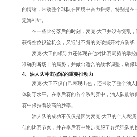
的情绪，带动整个球队在困境中奋力拼搏。特别是在
定海神针。
在一些比分落后的时刻，麦克·大卫并没有慌乱
获得空位投篮机会，又通过不懈的突破撕开对方防线
麦克·大卫的领导力还体现在他对比赛局势的掌
准确判断场上的局势，并做出适合的战术调整，确保
4、油人队冲击冠军的重要推动力
麦克·大卫不仅自己表现出色，还带动了整个油
体防守水平。在季后赛的各个系列赛中，油人队能够
赛中保持着较高的胜率。
油人队的成功不仅仅是因为麦克·大卫的个人表
佳的比赛节奏，并在季后赛中逐步克服了各类强队的