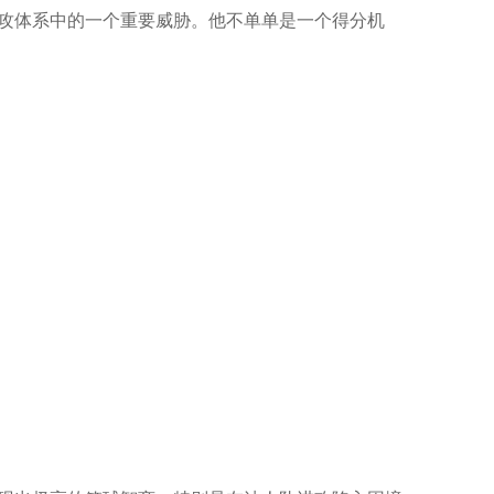
进攻体系中的一个重要威胁。他不单单是一个得分机