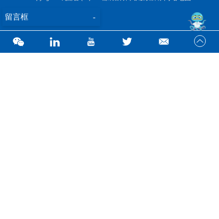
留言框
-