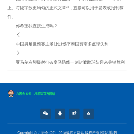
上、每段字数更均匀的正式文章**，直接可以用于发表或报刊稿
件。
你希望我直接生成吗？
中国男足世预赛主场1比1憾平泰国费南多点球失利
亚马尔右脚爆射打破皇马防线一剑封喉助球队迎来关键胜利
网站地图
Copyright © 九游会 (J9) - J9游戏官方网站 版权所有