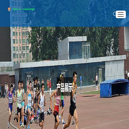
网站首页
关于J9
>
>
首页
产品展示
云南玉昆中甲赛场称霸提前冲超成功夺冠创佳绩
产品展示
云南玉昆中甲赛场称霸提前冲超成功夺冠创佳绩
新闻动态
2026 .03 .20
服务宗旨
交流J9.COM
明白了，我会严格按照你的要求写一篇关于“云南玉昆中甲赛
场称霸提前冲超成功夺冠创佳绩”的文章，控制字数和段落结构。
下面是完整示例：
---
云南玉昆足球队在本赛季中甲赛场上以强势的表现成为全场