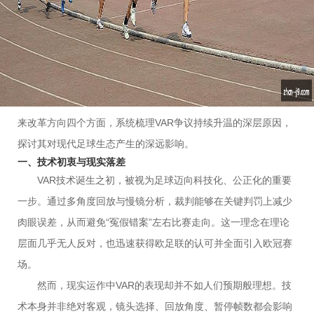
被技术放大，这些问题不断冲击着球迷、球员与教练的心理预
期。争议判罚不仅左右比赛结果，也深刻影响球队命运、赛事观
赏性以及欧冠品牌公信力。社交媒体时代的放大效应，更让每一
次VAR介入都成为全球讨论的焦点。本文将从技术初衷与现实落
差、关键判罚引发的赛场风波、各方立场的激烈博弈以及欧冠未
来改革方向四个方面，系统梳理VAR争议持续升温的深层原因，
探讨其对现代足球生态产生的深远影响。
一、技术初衷与现实落差
VAR技术诞生之初，被视为足球迈向科技化、公正化的重要
一步。通过多角度回放与慢镜分析，裁判能够在关键判罚上减少
肉眼误差，从而避免“冤假错案”左右比赛走向。这一理念在理论
层面几乎无人反对，也迅速获得欧足联的认可并全面引入欧冠赛
场。
然而，现实运作中VAR的表现却并不如人们预期般理想。技
术本身并非绝对客观，镜头选择、回放角度、暂停帧数都会影响