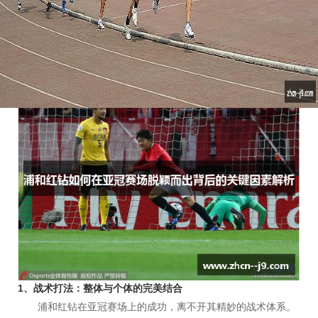
冠赛场上取得成功，并解析其背后的关键因素。这四个方面包
括：球队的战术打法、球员的个人能力与整体协作、俱乐部的管
理与资源支持、以及球迷与主场优势。每个方面都将通过具体的
案例与分析，阐明浦和红钻在亚冠赛场上屡获佳绩的深层原因。
1、战术打法：整体与个体的完美结合
浦和红钻在亚冠赛场上的成功，离不开其精妙的战术体系。