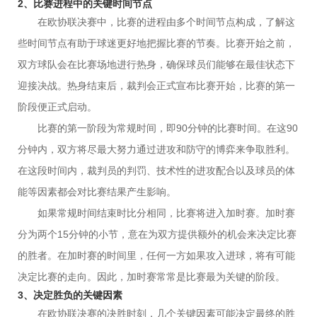
2、比赛进程中的关键时间节点
在欧协联决赛中，比赛的进程由多个时间节点构成，了解这
些时间节点有助于球迷更好地把握比赛的节奏。比赛开始之前，
双方球队会在比赛场地进行热身，确保球员们能够在最佳状态下
迎接决战。热身结束后，裁判会正式宣布比赛开始，比赛的第一
阶段便正式启动。
比赛的第一阶段为常规时间，即90分钟的比赛时间。在这90
分钟内，双方将尽最大努力通过进攻和防守的博弈来争取胜利。
在这段时间内，裁判员的判罚、技术性的进攻配合以及球员的体
能等因素都会对比赛结果产生影响。
如果常规时间结束时比分相同，比赛将进入加时赛。加时赛
分为两个15分钟的小节，意在为双方提供额外的机会来决定比赛
的胜者。在加时赛的时间里，任何一方如果攻入进球，将有可能
决定比赛的走向。因此，加时赛常常是比赛最为关键的阶段。
3、决定胜负的关键因素
在欧协联决赛的决胜时刻，几个关键因素可能决定最终的胜