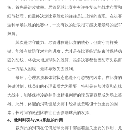
负。首先是进攻效率。尽管足球比赛中有许多复杂的战术布置和
细节处理，但最终决定比赛胜负的往往是进攻端的表现。在决赛
这种单场决胜的比赛中，一次有效的进攻很可能决定最终的冠军
归属。
其次是防守能力。尽管进攻是比赛的核心，但防守同样关
键。能够有效防守对方的进攻，尤其是在比赛临近结束时保持稳
固的防线，将极大增加球队的胜算。很多决赛都曾因防守失误而
让一方陷入困境，最终导致失去胜利。
最后，心理素质和体能状态也是不可忽视的因素。在比赛的
关键时刻，球员们的心理素质尤为重要，特别是在加时赛和点球
大战中，能够保持冷静并作出精准判断的球员更容易成为场上英
雄。此外，体能的消耗也是决赛中经常被忽略但十分重要的因
素，长时间的激烈比赛往往会影响球员的发挥。
4、裁判判罚与VAR系统的作用
裁判员的判罚在任何足球比赛中都起着至关重要的作用，尤