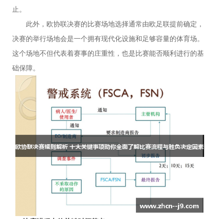
止。
此外，欧协联决赛的比赛场地选择通常由欧足联提前确定，
决赛的举行场地会是一个拥有现代化设施和足够容量的体育场。
这个场地不但代表着赛事的庄重性，也是比赛能否顺利进行的基
础保障。