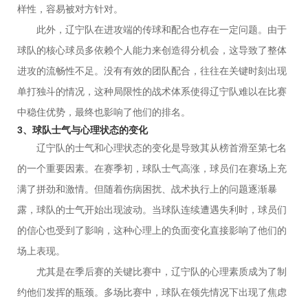
样性，容易被对方针对。
此外，辽宁队在进攻端的传球和配合也存在一定问题。由于
球队的核心球员多依赖个人能力来创造得分机会，这导致了整体
进攻的流畅性不足。没有有效的团队配合，往往在关键时刻出现
单打独斗的情况，这种局限性的战术体系使得辽宁队难以在比赛
中稳住优势，最终也影响了他们的排名。
3、球队士气与心理状态的变化
辽宁队的士气和心理状态的变化是导致其从榜首滑至第七名
的一个重要因素。在赛季初，球队士气高涨，球员们在赛场上充
满了拼劲和激情。但随着伤病困扰、战术执行上的问题逐渐暴
露，球队的士气开始出现波动。当球队连续遭遇失利时，球员们
的信心也受到了影响，这种心理上的负面变化直接影响了他们的
场上表现。
尤其是在季后赛的关键比赛中，辽宁队的心理素质成为了制
约他们发挥的瓶颈。多场比赛中，球队在领先情况下出现了焦虑