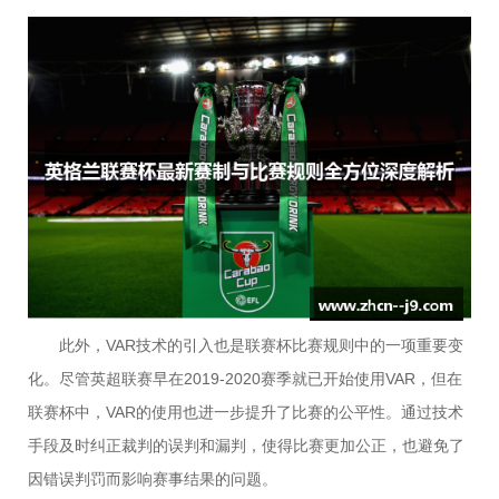
此外，VAR技术的引入也是联赛杯比赛规则中的一项重要变
化。尽管英超联赛早在2019-2020赛季就已开始使用VAR，但在
联赛杯中，VAR的使用也进一步提升了比赛的公平性。通过技术
手段及时纠正裁判的误判和漏判，使得比赛更加公正，也避免了
因错误判罚而影响赛事结果的问题。