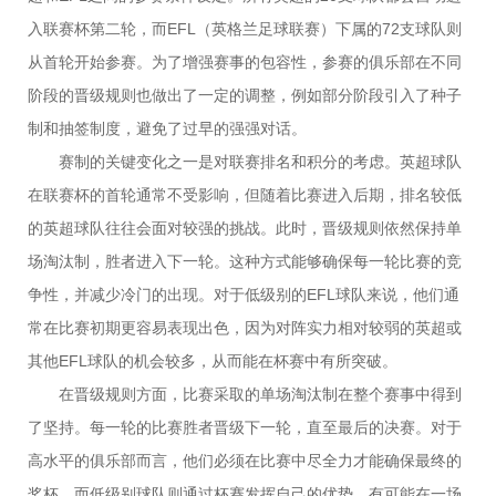
入联赛杯第二轮，而EFL（英格兰足球联赛）下属的72支球队则
从首轮开始参赛。为了增强赛事的包容性，参赛的俱乐部在不同
阶段的晋级规则也做出了一定的调整，例如部分阶段引入了种子
制和抽签制度，避免了过早的强强对话。
赛制的关键变化之一是对联赛排名和积分的考虑。英超球队
在联赛杯的首轮通常不受影响，但随着比赛进入后期，排名较低
的英超球队往往会面对较强的挑战。此时，晋级规则依然保持单
场淘汰制，胜者进入下一轮。这种方式能够确保每一轮比赛的竞
争性，并减少冷门的出现。对于低级别的EFL球队来说，他们通
常在比赛初期更容易表现出色，因为对阵实力相对较弱的英超或
其他EFL球队的机会较多，从而能在杯赛中有所突破。
在晋级规则方面，比赛采取的单场淘汰制在整个赛事中得到
了坚持。每一轮的比赛胜者晋级下一轮，直至最后的决赛。对于
高水平的俱乐部而言，他们必须在比赛中尽全力才能确保最终的
奖杯，而低级别球队则通过杯赛发挥自己的优势，有可能在一场