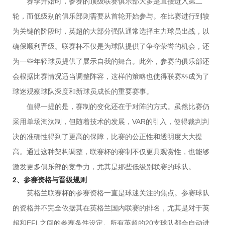
赛季开始时，参赛的顶级联赛俱乐部大多是直接进入第二
轮，而低级别的俱乐部则需要从首轮开始参与。在比赛进行到较
为关键的阶段时，英超的大部分强队通常选择主力球员出战，以
确保顺利晋级。联赛杯不仅是为球队提供了争夺荣誉的机会，还
为一些年轻球员提供了展示自我的舞台。此外，参赛的俱乐部还
会根据比赛情况适当调整阵容，这样的策略也使得联赛杯成为了
球迷观察球队深度和新球员成长的重要赛事。
值得一提的是，赛制的变化还在于对阵的方式。虽然比赛仍
采用单场淘汰制，但随着技术的发展，VAR的引入，使得裁判判
决的准确性得到了更高的保障，比赛的公正性和透明度大大提
高。通过这种架构调整，联赛杯的赛制不仅更具观赏性，也能够
激发更多俱乐部的竞争力，尤其是那些低级别联赛的球队。
2、参赛资格与晋级规则
英格兰联赛杯的参赛资格一直是球迷关注的焦点。参赛球队
的资格并不完全依据其在英格兰国内联赛的排名，尤其是对于英
超和EFL之间的参赛条件设定。所有英超的20支球队都会自动进