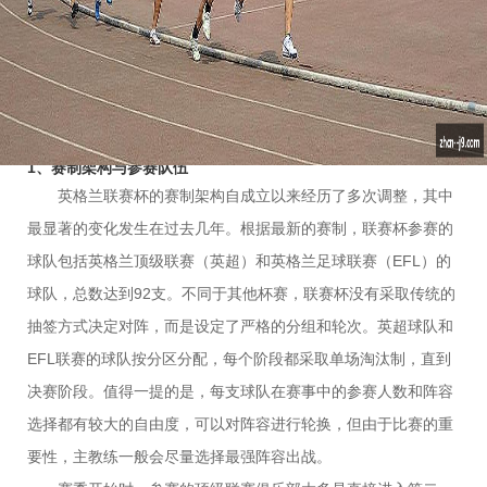
赛规则进行全面解析，从赛制架构、参赛资格、比赛规则、以及
赛程安排四个方面详细阐述其变化与发展。我们将深入探讨每一
个方面的内容，并结合实际案例分析规则对球队及球迷的影响。
通过这篇文章，读者将能够全面理解英格兰联赛杯的最新赛制及
其背后的深层逻辑。
1、赛制架构与参赛队伍
英格兰联赛杯的赛制架构自成立以来经历了多次调整，其中
最显著的变化发生在过去几年。根据最新的赛制，联赛杯参赛的
球队包括英格兰顶级联赛（英超）和英格兰足球联赛（EFL）的
球队，总数达到92支。不同于其他杯赛，联赛杯没有采取传统的
抽签方式决定对阵，而是设定了严格的分组和轮次。英超球队和
EFL联赛的球队按分区分配，每个阶段都采取单场淘汰制，直到
决赛阶段。值得一提的是，每支球队在赛事中的参赛人数和阵容
选择都有较大的自由度，可以对阵容进行轮换，但由于比赛的重
要性，主教练一般会尽量选择最强阵容出战。