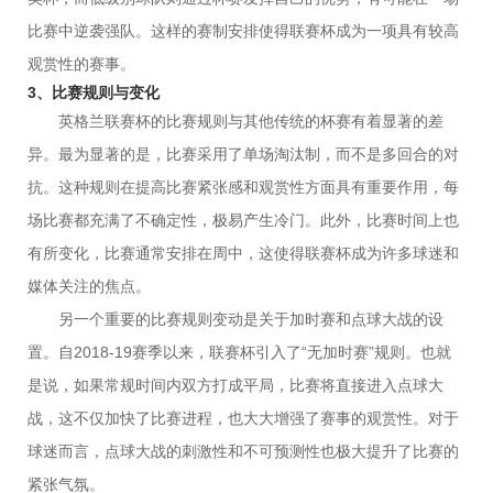
比赛中逆袭强队。这样的赛制安排使得联赛杯成为一项具有较高
观赏性的赛事。
3、比赛规则与变化
英格兰联赛杯的比赛规则与其他传统的杯赛有着显著的差
异。最为显著的是，比赛采用了单场淘汰制，而不是多回合的对
抗。这种规则在提高比赛紧张感和观赏性方面具有重要作用，每
场比赛都充满了不确定性，极易产生冷门。此外，比赛时间上也
有所变化，比赛通常安排在周中，这使得联赛杯成为许多球迷和
媒体关注的焦点。
另一个重要的比赛规则变动是关于加时赛和点球大战的设
置。自2018-19赛季以来，联赛杯引入了“无加时赛”规则。也就
是说，如果常规时间内双方打成平局，比赛将直接进入点球大
战，这不仅加快了比赛进程，也大大增强了赛事的观赏性。对于
球迷而言，点球大战的刺激性和不可预测性也极大提升了比赛的
紧张气氛。