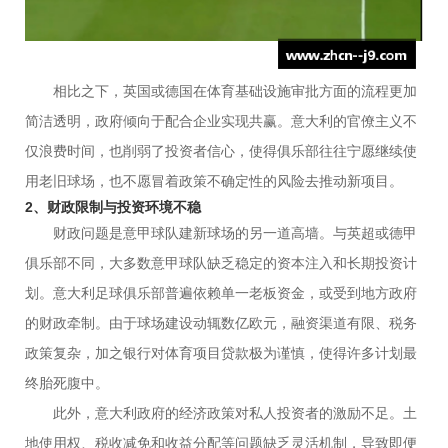
相比之下，英国或德国在体育基础设施审批方面的流程更加
简洁透明，政府倾向于配合企业实现共赢。意大利的官僚主义不
仅浪费时间，也削弱了投资者信心，使得俱乐部往往宁愿继续使
用老旧球场，也不愿冒着政策不确定性的风险去推动新项目。
2、财政限制与投资环境不稳
财政问题是意甲球队建新球场的另一道高墙。与英超或德甲
俱乐部不同，大多数意甲球队缺乏稳定的资本注入和长期投资计
划。意大利足球俱乐部普遍依赖单一老板资金，或受到地方政府
的财政牵制。由于球场建设动辄数亿欧元，融资渠道有限、税务
政策复杂，加之银行对体育项目贷款极为谨慎，使得许多计划最
终胎死腹中。
此外，意大利政府的经济政策对私人投资者的激励不足。土
地使用权、税收减免和收益分配等问题缺乏灵活机制，导致即便