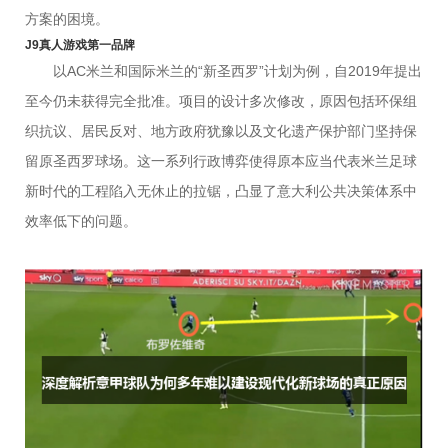
方案的困境。
J9真人游戏第一品牌
以AC米兰和国际米兰的“新圣西罗”计划为例，自2019年提出
至今仍未获得完全批准。项目的设计多次修改，原因包括环保组
织抗议、居民反对、地方政府犹豫以及文化遗产保护部门坚持保
留原圣西罗球场。这一系列行政博弈使得原本应当代表米兰足球
新时代的工程陷入无休止的拉锯，凸显了意大利公共决策体系中
效率低下的问题。