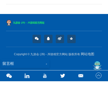
网站地图
Copyright © 九游会 (J9) - J9游戏官方网站 版权所有
留言框
-