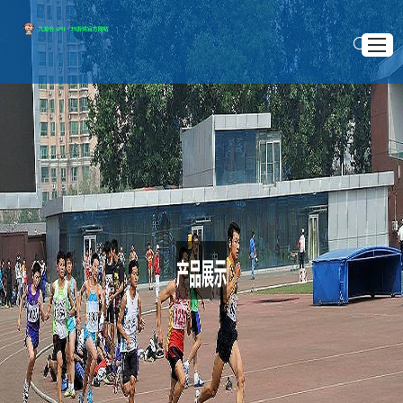
网站首页
关于J9
>
>
首页
产品展示
产品展示
推动体制改革与青训体系升级全面提升中国足球核心竞争力路径研究
新闻动态
推动体制改革与青训体系升级全面提升中国足球核
服务宗旨
心竞争力路径研究
交流J9.COM
2025 .11 .15
本文以“推动体制改革与青训体系升级全面提升中国足球核心
竞争力路径研究”为中心，旨在深入探讨中国足球如何通过制度创
新与青训体系重塑，实现竞技水平和管理效率的双重提升。文章
首先指出，中国足球长期以来存在管理分散、资源配置不均、青