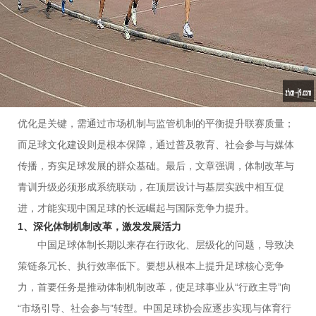
训体系断层等结构性矛盾，导致国家队和职业联赛发展受限。接
着，从体制机制改革、青训体系重构、职业联赛优化以及足球文
化建设四个维度展开论述。体制机制改革是中国足球发展的基
础，需通过管理权下放与治理结构优化激发活力；青训体系升级
是核心，需建立多层次、多渠道的青少年培养体系；职业联赛的
优化是关键，需通过市场机制与监管机制的平衡提升联赛质量；
而足球文化建设则是根本保障，通过普及教育、社会参与与媒体
传播，夯实足球发展的群众基础。最后，文章强调，体制改革与
青训升级必须形成系统联动，在顶层设计与基层实践中相互促
进，才能实现中国足球的长远崛起与国际竞争力提升。
1、深化体制机制改革，激发发展活力
中国足球体制长期以来存在行政化、层级化的问题，导致决
策链条冗长、执行效率低下。要想从根本上提升足球核心竞争
力，首要任务是推动体制机制改革，使足球事业从“行政主导”向
“市场引导、社会参与”转型。中国足球协会应逐步实现与体育行