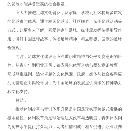
的发展才能具备坚实的社会根基。
应大力推进足球文化普及，从家庭、学校到社区构建多层次
的足球参与体系。通过校园足球节、社区联赛、亲子足球活动等
方式，让更多人了解、喜爱并参与足球。媒体应发挥传播引导作
用，讲好中国足球故事，传播足球精神，树立积极、健康的足球
价值观。
同时，足球文化建设还应注重职业精神与公平竞赛意识的培
养。从青少年到职业球员，都应强化体育道德与团队意识教育，
形成尊重规则、追求卓越的文化氛围。政府、媒体与社会各界应
共同营造正向舆论环境，为中国足球的发展提供持续的精神动力
和文化支持。
总结：
推动体制改革与青训体系升级是中国足球实现跨越式发展的
根本路径。体制改革为足球治理注入效率与透明度，青训体系则
为竞技水平提供持久动力，两者相辅相成、相互促进。职业联赛