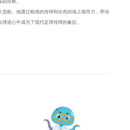
深刻诠释。
大贡献。他通过精准的传球和出色的场上领导力，带动
在球迷心中成为了现代足球传球的象征。