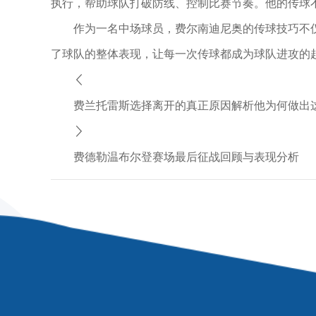
执行，帮助球队打破防线、控制比赛节奏。他的传球
作为一名中场球员，费尔南迪尼奥的传球技巧不
了球队的整体表现，让每一次传球都成为球队进攻的
费兰托雷斯选择离开的真正原因解析他为何做出
费德勒温布尔登赛场最后征战回顾与表现分析