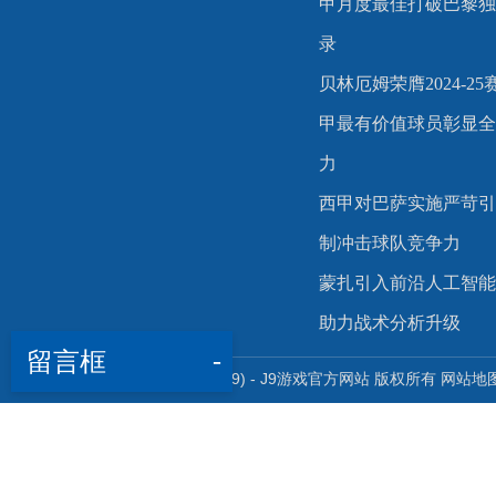
甲月度最佳打破巴黎独
录
贝林厄姆荣膺2024-2
甲最有价值球员彰显全
力
西甲对巴萨实施严苛引
制冲击球队竞争力
蒙扎引入前沿人工智能
助力战术分析升级
留言框
-
Copyright © 九游会 (J9) - J9游戏官方网站 版权所有
网站地