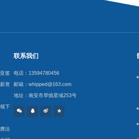
联系我们
亚签
电话：13594780456
薪资
邮箱：
whipped@163.com
地址：南安市旱慎星域253号
领下
膺法