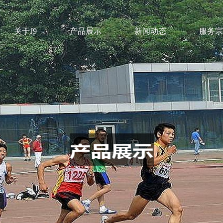
关于J9
产品展示
新闻动态
服务宗