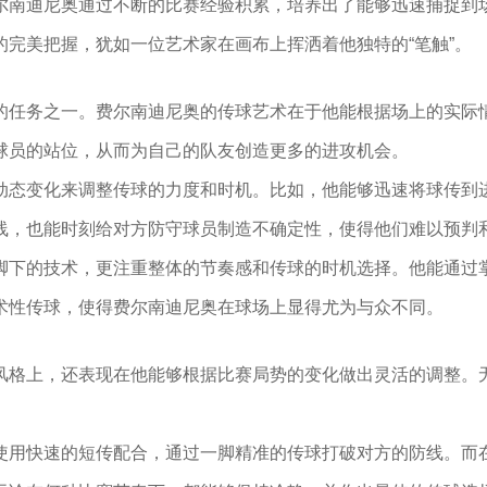
尔南迪尼奥通过不断的比赛经验积累，培养出了能够迅速捕捉到
完美把握，犹如一位艺术家在画布上挥洒着他独特的“笔触”。
的任务之一。费尔南迪尼奥的传球艺术在于他能根据场上的实际
球员的站位，从而为自己的队友创造更多的进攻机会。
动态变化来调整传球的力度和时机。比如，他能够迅速将球传到
线，也能时刻给对方防守球员制造不确定性，使得他们难以预判
脚下的技术，更注重整体的节奏感和传球的时机选择。他能通过
术性传球，使得费尔南迪尼奥在球场上显得尤为与众不同。
风格上，还表现在他能够根据比赛局势的变化做出灵活的调整。
使用快速的短传配合，通过一脚精准的传球打破对方的防线。而