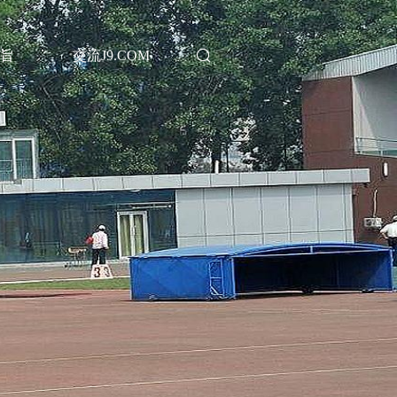
旨
交流J9.COM