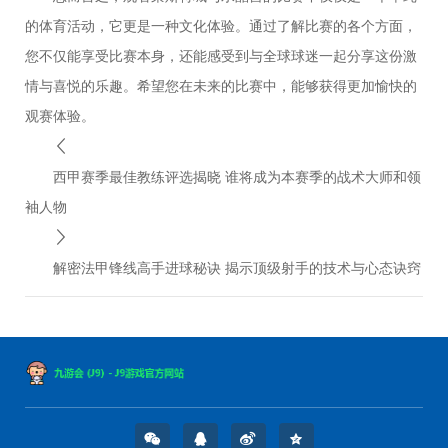
的体育活动，它更是一种文化体验。通过了解比赛的各个方面，
您不仅能享受比赛本身，还能感受到与全球球迷一起分享这份激
情与喜悦的乐趣。希望您在未来的比赛中，能够获得更加愉快的
观赛体验。
西甲赛季最佳教练评选揭晓 谁将成为本赛季的战术大师和领
袖人物
解密法甲锋线高手进球秘诀 揭示顶级射手的技术与心态诀窍