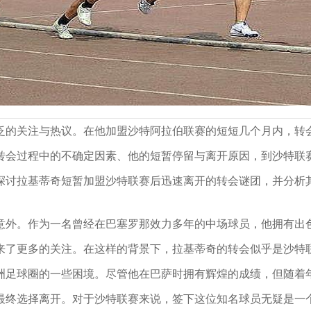
会谜团引发热议
团引发热议
泛的关注与热议。在他加盟沙特阿拉伯联赛的短短几个月内，转
转会过程中的不确定因素、他的短暂停留与离开原因，到沙特联
探讨拉基蒂奇短暂加盟沙特联赛后迅速离开的转会谜团，并分析
意外。作为一名曾经在巴塞罗那效力多年的中场球员，他拥有出
来了更多的关注。在这样的背景下，拉基蒂奇的转会似乎是沙特
洲足球圈的一些困境。尽管他在巴萨时拥有辉煌的成绩，但随着
最终选择离开。对于沙特联赛来说，签下这位知名球员无疑是一