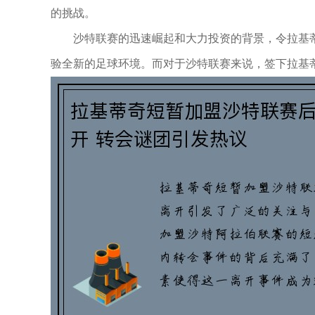
的挑战。
沙特联赛的迅速崛起和大力投资的背景，令拉基
验全新的足球环境。而对于沙特联赛来说，签下拉基