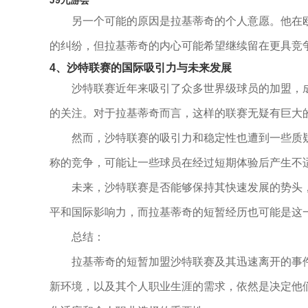
J9九游会
另一个可能的原因是拉基蒂奇的个人意愿。他在
的纠纷，但拉基蒂奇的内心可能希望继续留在更具竞
4、沙特联赛的国际吸引力与未来发展
沙特联赛近年来吸引了众多世界级球员的加盟，
的关注。对于拉基蒂奇而言，这样的联赛无疑有巨大
然而，沙特联赛的吸引力和稳定性也遭到一些质
称的竞争，可能让一些球员在经过短期体验后产生不
未来，沙特联赛是否能够保持其快速发展的势头
平和国际影响力，而拉基蒂奇的短暂经历也可能是这
总结：
拉基蒂奇的短暂加盟沙特联赛及其迅速离开的事
新环境，以及其个人职业生涯的需求，依然是决定他