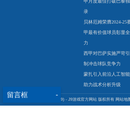
甲月度最佳打破巴黎独
录
贝林厄姆荣膺2024-2
甲最有价值球员彰显全
力
西甲对巴萨实施严苛引
制冲击球队竞争力
蒙扎引入前沿人工智能
助力战术分析升级
留言框
-
Copyright © 九游会 (J9) - J9游戏官方网站 版权所有
网站地