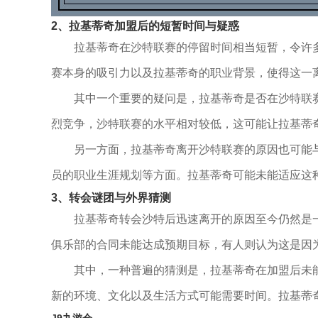
2、拉基蒂奇加盟后的短暂时间与疑惑
拉基蒂奇在沙特联赛的停留时间相当短暂，令许
赛本身的吸引力以及拉基蒂奇的职业背景，使得这一
其中一个重要的疑问是，拉基蒂奇是否在沙特联
烈竞争，沙特联赛的水平相对较低，这可能让拉基蒂
另一方面，拉基蒂奇离开沙特联赛的原因也可能
员的职业生涯规划等方面。拉基蒂奇可能未能适应这
3、转会谜团与外界猜测
拉基蒂奇转会沙特后迅速离开的原因至今仍然是
俱乐部的合同未能达成预期目标，有人则认为这是因
其中，一种普遍的猜测是，拉基蒂奇在加盟后未
新的环境、文化以及生活方式可能需要时间。拉基蒂