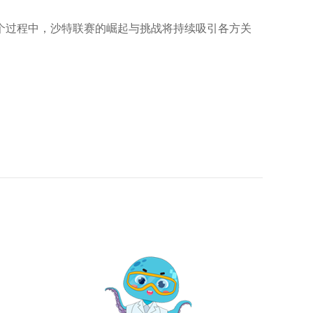
个过程中，沙特联赛的崛起与挑战将持续吸引各方关