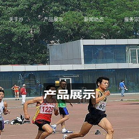
关于J9
产品展示
新闻动态
服务宗