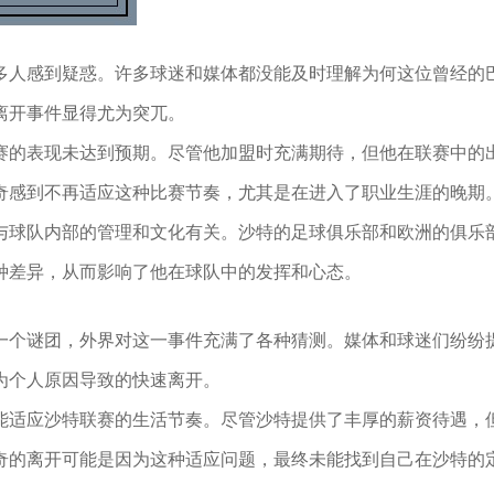
多人感到疑惑。许多球迷和媒体都没能及时理解为何这位曾经的
离开事件显得尤为突兀。
赛的表现未达到预期。尽管他加盟时充满期待，但他在联赛中的
奇感到不再适应这种比赛节奏，尤其是在进入了职业生涯的晚期
与球队内部的管理和文化有关。沙特的足球俱乐部和欧洲的俱乐
种差异，从而影响了他在球队中的发挥和心态。
一个谜团，外界对这一事件充满了各种猜测。媒体和球迷们纷纷
为个人原因导致的快速离开。
能适应沙特联赛的生活节奏。尽管沙特提供了丰厚的薪资待遇，
奇的离开可能是因为这种适应问题，最终未能找到自己在沙特的