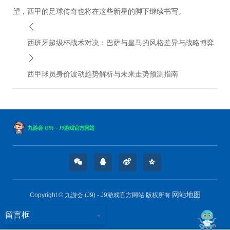
望，西甲的足球传奇也将在这些新星的脚下继续书写。
西班牙超级杯战术对决：巴萨与皇马的风格差异与战略博弈
西甲球员身价波动趋势解析与未来走势预测指南
网站地图
Copyright © 九游会 (J9) - J9游戏官方网站 版权所有
留言框
-