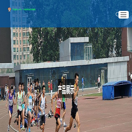
网站首页
关于J9
>
>
首页
产品展示
西甲新星崛起之路：探寻继梅西之后的未来足球天才
产品展示
西甲新星崛起之路：探寻继梅西之后的未来足球天
新闻动态
才
服务宗旨
2025 .10 .24
交流J9.COM
文章摘要：西甲联赛历来是全球最具影响力和魅力的足球舞
台之一，从梅西的辉煌时代到如今的年轻球员崭露头角，西甲依
然不乏足球新星的涌现。这些新星承载着继梅西之后的巨大期
待，他们不仅具备出色的个人技术，还拥有极强的比赛意识和对