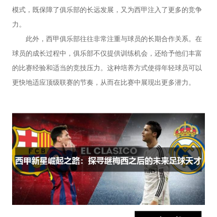
模式，既保障了俱乐部的长远发展，又为西甲注入了更多的竞争
力。
此外，西甲俱乐部往往非常注重与球员的长期合作关系。在
球员的成长过程中，俱乐部不仅提供训练机会，还给予他们丰富
的比赛经验和适当的竞技压力。这种培养方式使得年轻球员可以
更快地适应顶级联赛的节奏，从而在比赛中展现出更多潜力。