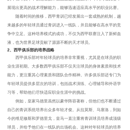
展现出更高的战术理解能力，能够迅速适应高水平的职业比赛。
随着时间的推移，西甲青训已经发展出一套成熟的机制，越
来越多的年轻球员通过青训进入一线队，并且能够在高水平的竞
争中立足。这种培养模式的成功，不仅为西甲联赛注入了新鲜血
液，也为世界足球贡献了源源不断的天才球员。
2、西甲俱乐部的培养战略
西甲俱乐部对年轻球员的培养非常重视，尤其是在球员的职
业生涯初期。大多数西甲俱乐部不仅关注球员的身体素质和技术
能力，更注重其心理素质和团队合作精神。许多俱乐部还专门为
年轻球员提供多层次的培训，包括战术演练、心理辅导和外语学
习等，帮助他们尽快适应职业生涯中的挑战。
例如，皇家马德里虽然以豪华阵容著称，但他们也不断通过
自己的青训系统培养出众多年轻才俊。从拉莫斯、马塞洛，到如
今的维尼修斯和罗德里戈，皇马一直注重将青训球员培养成顶级
球员，并给予他们在一线队的出场机会。这种对年轻球员的培养