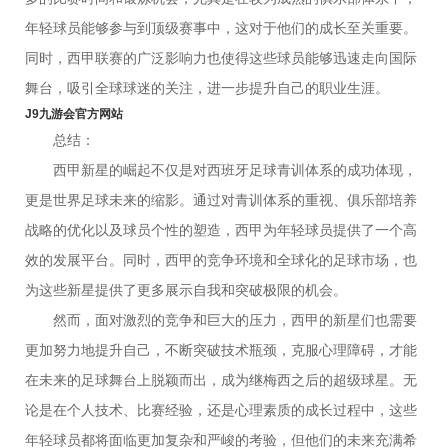
年轻球员能够参与到顶级赛事中，这对于他们的成长至关重要。
同时，西甲联赛的广泛影响力也使得这些球员能够迅速走向国际
舞台，吸引全球球迷的关注，进一步提升自己的职业生涯。
J9九游会官方网站
总结：
西甲新星的崛起不仅是对西班牙足球青训体系的成功体现，
更是世界足球未来的缩影。通过对青训体系的重视、俱乐部培养
战略的优化以及球员个性的塑造，西甲为年轻球员提供了一个高
效的发展平台。同时，西甲的竞争环境和全球化的足球市场，也
为这些新星提供了更多展示自我和突破极限的机会。
然而，面对激烈的竞争和巨大的压力，西甲的新星们也需要
更加努力地提升自己，不断突破技术瓶颈，克服心理障碍，才能
在未来的足球舞台上脱颖而出，成为继梅西之后的超级球星。无
论是在个人技术、比赛经验，还是心理素质的成长过程中，这些
年轻球员都将面临更加复杂和严峻的考验，但他们的未来充满希