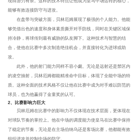
现得游刃有余。这样的技术特点让他成为皇马中场运转的核心，
能够有效连接防守与进攻。
在盘带与突破方面，贝林厄姆展现了极强的个人能力。他能
够凭借出色的速度和身体素质撕开对手防线，同时在关键区域保
持冷静，将球传到最有威胁的队友脚下。这种技术与智慧的结
合，使他在比赛中多次制造绝佳机会，并直接转化为进球或助
攻。
此外，他的射门能力同样不容小觑。无论是远射还是禁区内
的凌空抽射，贝林厄姆都能精准命中目标，体现了全能中场的特
质。这种全面的技术风格不仅让他在比赛中成为对手难以防范的
球员，也为他赢得了金童奖的认可。
2、比赛影响力巨大
贝林厄姆在比赛中的影响力不仅体现在技术层面，更体现在
对球队节奏的掌控上。他在中场的调度能力使皇马在比赛中保持
了稳定的节奏，无论是在主场伯纳乌还是客场比赛，他都能有效
组织进攻并控制中场的防守。