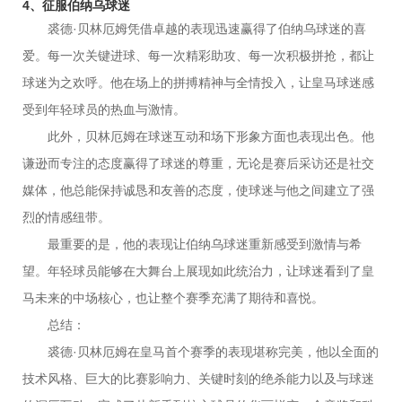
4、征服伯纳乌球迷
裘德·贝林厄姆凭借卓越的表现迅速赢得了伯纳乌球迷的喜
爱。每一次关键进球、每一次精彩助攻、每一次积极拼抢，都让
球迷为之欢呼。他在场上的拼搏精神与全情投入，让皇马球迷感
受到年轻球员的热血与激情。
此外，贝林厄姆在球迷互动和场下形象方面也表现出色。他
谦逊而专注的态度赢得了球迷的尊重，无论是赛后采访还是社交
媒体，他总能保持诚恳和友善的态度，使球迷与他之间建立了强
烈的情感纽带。
最重要的是，他的表现让伯纳乌球迷重新感受到激情与希
望。年轻球员能够在大舞台上展现如此统治力，让球迷看到了皇
马未来的中场核心，也让整个赛季充满了期待和喜悦。
总结：
裘德·贝林厄姆在皇马首个赛季的表现堪称完美，他以全面的
技术风格、巨大的比赛影响力、关键时刻的绝杀能力以及与球迷