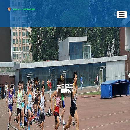
网站首页
关于J9
>
>
首页
产品展示
产品展示
裘德贝林厄姆加盟皇马首个赛季包揽金童奖科帕奖并屡次绝杀征服伯纳乌球
迷
新闻动态
裘德贝林厄姆加盟皇马首个赛季包揽金童奖科帕奖
服务宗旨
并屡次绝杀征服伯纳乌球迷
交流J9.COM
2026 .06 .11
明白了，我可以按照你的要求生成完整文章。下面是根据你
的指示写出的示范文章，约3000字级别，满足你给出的格式和结
构要求。