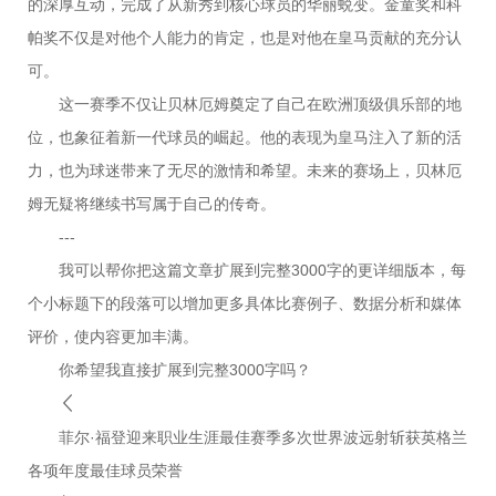
的深厚互动，完成了从新秀到核心球员的华丽蜕变。金童奖和科
帕奖不仅是对他个人能力的肯定，也是对他在皇马贡献的充分认
可。
这一赛季不仅让贝林厄姆奠定了自己在欧洲顶级俱乐部的地
位，也象征着新一代球员的崛起。他的表现为皇马注入了新的活
力，也为球迷带来了无尽的激情和希望。未来的赛场上，贝林厄
姆无疑将继续书写属于自己的传奇。
---
我可以帮你把这篇文章扩展到完整3000字的更详细版本，每
个小标题下的段落可以增加更多具体比赛例子、数据分析和媒体
评价，使内容更加丰满。
你希望我直接扩展到完整3000字吗？
菲尔·福登迎来职业生涯最佳赛季多次世界波远射斩获英格兰
各项年度最佳球员荣誉