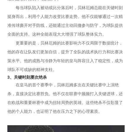
每当球队陷入被动或比分落后时，贝林厄姆总能在关键时刻
挺身而出，利用个人能力改变比赛走势。他不仅能够通过一次精
准传球撕开对手防线，还能通过主动回撤参与防守，为球队提供
全面的支持。这种全能表现大大增强了球队整体实力。
更重要的是，贝林厄姆的比赛影响力不仅局限于数据统计，
他的存在让队友们更加自信，提升了全队的战术执行力和比赛决
策水平。他的成熟与冷静为年轻的皇马阵容注入了稳定性，成为
球队不可或缺的精神支柱。
3、关键时刻屡次绝杀
在皇马的首个赛季中，贝林厄姆多次在关键比赛中上演绝
杀，直接决定比赛胜负。他不仅在联赛中频频打入关键进球，还
在欧战和重要杯赛中成为扭转局势的英雄。这些绝杀不仅彰显了
他的个人能力，也证明了他在压力之下的心理素质。