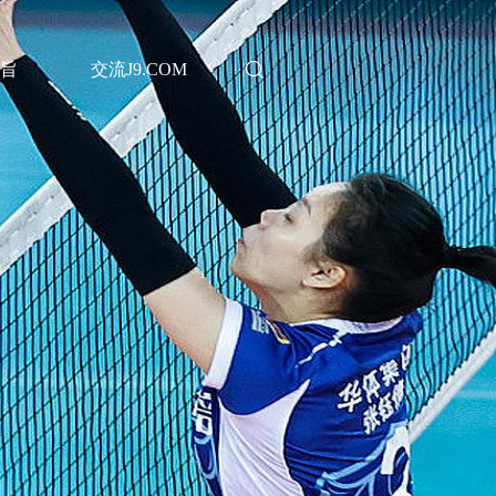
旨
交流J9.COM