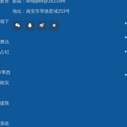
薪资
邮箱：
whipped@163.com
地址：南安市旱慎星域253号
领下
膺法
占纪
5赛季西
能实
援限
系统