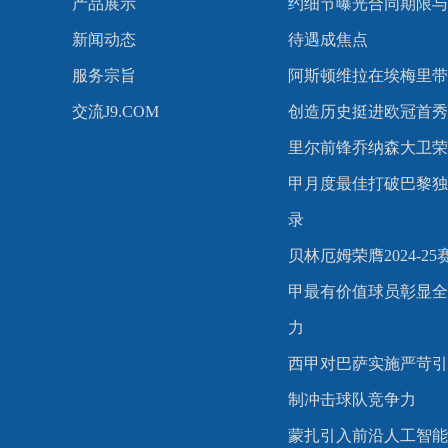
产品展示
约细节曝光合同期限与
新闻动态
待遇成焦点
服务宗旨
阿斯顿维拉在埃梅里带
交流J9.COM
创造历史挺进欧冠首秀
里尔前锋乔纳森大卫荣
甲月度最佳打破巴黎独
录
贝林厄姆荣膺2024-2
甲最有价值球员彰显全
力
西甲对巴萨实施严苛引
制冲击球队竞争力
蒙扎引入前沿人工智能