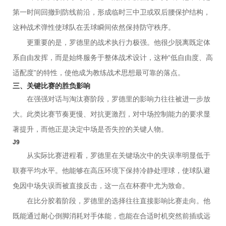
第一时间回撤到防线前沿，形成临时三中卫或双后腰保护结构，
这种战术弹性使球队在丢球瞬间依然保持防守秩序。
更重要的是，罗德里的战术执行力极强。他很少脱离既定体
系自由发挥，而是始终服务于整体战术设计，这种“低自由度、高
适配度”的特性，使他成为教练战术思想最可靠的落点。
三、关键比赛的胜负影响
在强强对话与淘汰赛阶段，罗德里的影响力往往被进一步放
大。此类比赛节奏更慢、对抗更激烈，对中场控制能力的要求显
著提升，而他正是决定中场是否失控的关键人物。
J9
从实际比赛进程看，罗德里在关键场次中的失误率明显低于
联赛平均水平。他能够在高压环境下保持冷静处理球，使球队避
免因中场失误而被直接反击，这一点在杯赛中尤为致命。
在比分胶着阶段，罗德里的选择往往直接影响比赛走向。他
既能通过耐心倒脚消耗对手体能，也能在合适时机突然前插或远