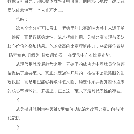
数据吸引目光，却以整体胜率证明价值。他的核心地位，建立在
团队依赖性而非个人光环之上。
总结：
综合全文分析可以看出，罗德里的比赛影响力并非来源于单
一维度，而是数据稳定性、战术枢纽作用、关键比赛表现与团队
核心价值的叠加结果。他以极高的比赛理解能力，将后腰位置从
“防守角色”升级为“胜负调节器”，在无形中左右比赛走势。
从现代足球发展趋势来看，罗德里的成功为中场球员价值评
估提供了重要范式。真正决定冠军归属的，往往不是最耀眼的进
攻数据，而是那些能够持续降低风险、稳定体系并提升整体胜率
的核心节点球员。罗德里，正是这一范式下最具代表性的存在。
从关键进球到精神领袖C罗如何以统治力改写比赛走向与时
代记忆