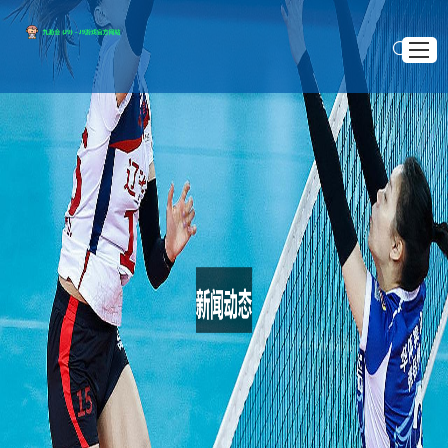
网站首页
关于J9
>
>
首页
新闻动态
产品展示
从数据到胜负走向的罗德里比赛影响力深度解析与战术价值及团队核心作用
研究
新闻动态
从数据到胜负走向的罗德里比赛影响力深度解析与
服务宗旨
战术价值及团队核心作用研究
交流J9.COM
2026 .05 .25
文章摘要的内容： 在当代足球高度数据化与体系化的背景
下，单一球员对比赛胜负走向的影响力，已不再只停留在进球与
助攻层面，而是体现在对节奏、结构与稳定性的深度塑造之中。