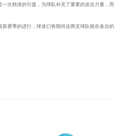
是一次精准的引援，为球队补充了重要的攻击力量，而
着新赛季的进行，球迷们将期待这两支球队能在各自的