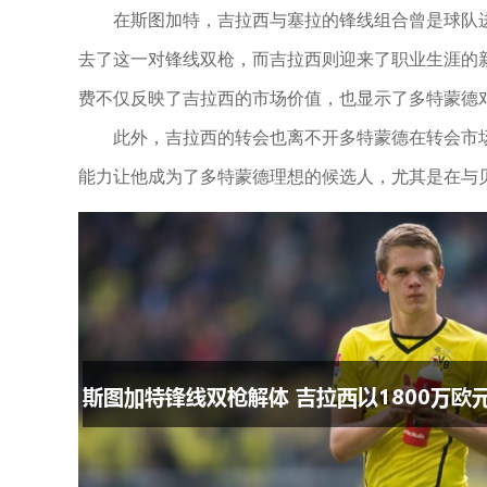
在斯图加特，吉拉西与塞拉的锋线组合曾是球队
去了这一对锋线双枪，而吉拉西则迎来了职业生涯的新
费不仅反映了吉拉西的市场价值，也显示了多特蒙德
此外，吉拉西的转会也离不开多特蒙德在转会市
能力让他成为了多特蒙德理想的候选人，尤其是在与