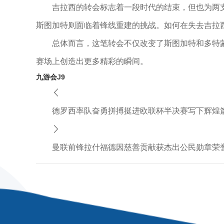
吉拉西的转会标志着一段时代的结束，但也为两
斯图加特则面临着锋线重建的挑战。如何在失去吉拉
总体而言，这笔转会不仅改变了斯图加特和多特
赛场上创造出更多精彩的瞬间。
九游会J9
德罗西率队奋勇拼搏挺进欧联杯半决赛写下辉煌
曼联前锋拉什福德因慈善贡献获杰出公民勋章荣