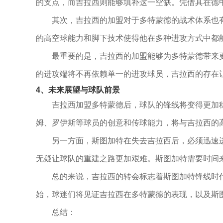
的支点，而吉拉西则能够填补这一空缺。凭借其在德
其次，吉拉西的加盟对于多特蒙德的战术体系也
的高空球能力和脚下技术使得他在多种进攻方式中都
最重要的是，吉拉西的加盟能够为多特蒙德带来
的进攻端将不再依赖单一的进攻球员，吉拉西的存在
4、未来展望与球队前景
吉拉西加盟多特蒙德后，球队的锋线将变得更加
姆、罗伊斯等球员的创意和传球能力，将与吉拉西的
另一方面，斯图加特在失去吉拉西后，必须迅速
无疑让球队的重建之路更加艰难。斯图加特需要时间
总的来说，吉拉西的转会标志着斯图加特锋线时
始，球迷们将见证吉拉西在多特蒙德的表现，以及斯
总结：