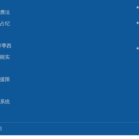
膺法
占纪
5赛季西
能实
援限
系统
图