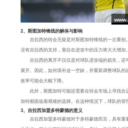
2、斯图加特锋线的解体与影响
吉拉西的转会无疑是对斯图加特锋线的一次重创
没有吉拉西的支持，塞拉在进攻中的压力将大大增加
吉拉西的离开不仅仅是对球队进攻端的损失，还
展开。因此，如何填补这一空缺，并重新调整球队的
效率可能会大幅下降。
此外，斯图加特可能还需要在转会市场上寻找合
加特都面临着艰难的选择。在这种情况下，球队的管
3、吉拉西加盟多特蒙德的意义
吉拉西加盟多特蒙德对于多特蒙德而言，具有重