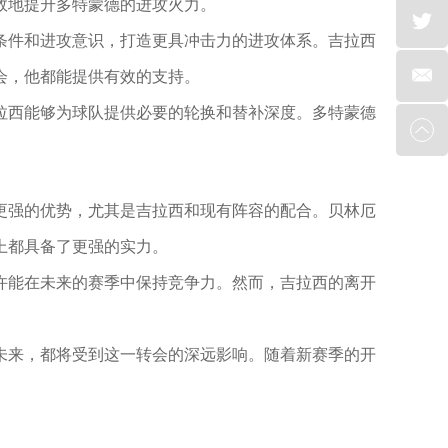
效地提升多特蒙德的进攻火力。
条件和进攻意识，打造更具冲击力的进攻体系。吉拉西
会，他都能提供有效的支持。
拉西能够为球队提供必要的轮换和替补深度。多特蒙德
更强的优势，尤其是吉拉西和现有阵容的配合。贝林厄
上都具备了更强的实力。
许能在未来的赛季中保持竞争力。然而，吉拉西的离开
未来，都将受到这一转会的深远影响。随着新赛季的开