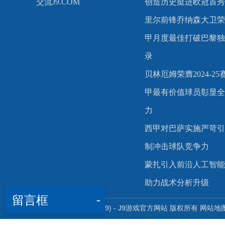
交流J9.COM
创造历史挺进欧冠首秀
里尔前锋乔纳森大卫荣
甲月度最佳打破巴黎独
录
贝林厄姆荣膺2024-2
甲最有价值球员彰显全
力
西甲对巴萨实施严苛引
制冲击球队竞争力
蒙扎引入前沿人工智能
助力战术分析升级
留言框
-
Copyright © 九游会 (J9) - J9游戏官方网站 版权所有
网站地