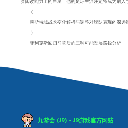
赛阅读能力上的巨星，他的足球生涯注定将成为后人
莱斯特城战术变化解析与调整对球队表现的深远
菲利克斯回归马竞后的三种可能发展路径分析