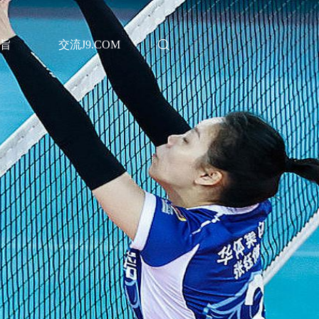
旨
交流J9.COM