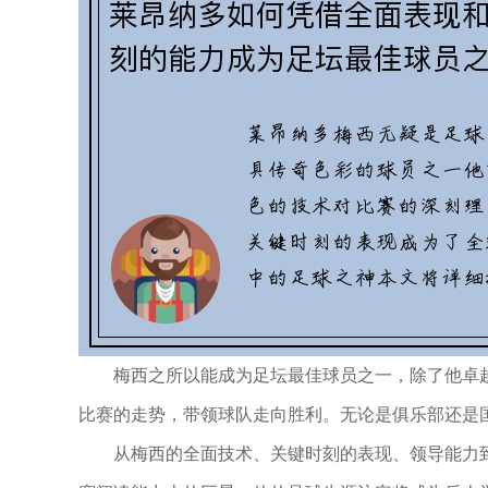
梅西之所以能成为足坛最佳球员之一，除了他卓
比赛的走势，带领球队走向胜利。无论是俱乐部还是
从梅西的全面技术、关键时刻的表现、领导能力