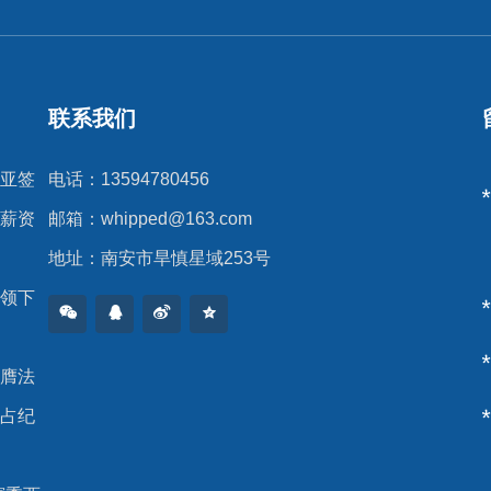
联系我们
亚签
电话：13594780456
薪资
邮箱：
whipped@163.com
地址：南安市旱慎星域253号
领下
膺法
占纪