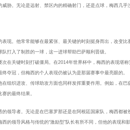
的威胁。无论是远射、禁区内的精确射门，还是点球，梅西几乎
的表现。他常常能够在最紧张、最关键的时刻挺身而出，改变比
球队打入了制胜的一球，这一进球帮助巴萨顺利晋级。
次在关键时刻打破僵局。在2014年世界杯中，梅西的表现堪
最终夺冠，但梅西的个人表现仍被认为是那届赛事中最亮眼的。
他在组织进攻、传球助攻方面也同样发挥重要作用。例如，在巴
比赛的最终结果。
秀的领导者。无论是在巴塞罗那还是在阿根廷国家队，梅西都被
西的领导风格与传统的“激励型”队长有所不同，但他的表现和