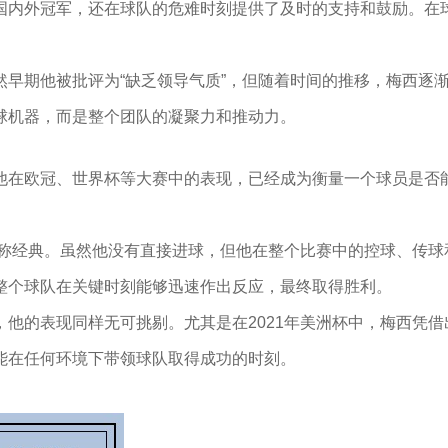
国内外冠军，还在球队的危难时刻提供了及时的支持和鼓励。在
早期他被批评为“缺乏领导气质”，但随着时间的推移，梅西逐渐
球机器，而是整个团队的凝聚力和推动力。
他在欧冠、世界杯等大赛中的表现，已经成为衡量一个球员是否能
堪称经典。虽然他没有直接进球，但他在整个比赛中的控球、传
整个球队在关键时刻能够迅速作出反应，最终取得胜利。
他的表现同样无可挑剔。尤其是在2021年美洲杯中，梅西凭
能在任何环境下带领球队取得成功的时刻。