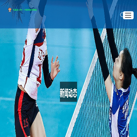
网站首页
关于J9
>
>
首页
新闻动态
产品展示
阿尔瓦雷斯对阵摩纳哥欧冠高光时刻全解析精彩瞬间回顾与球队制胜表现
新闻动态
阿尔瓦雷斯对阵摩纳哥欧冠高光时刻全解析精彩瞬
服务宗旨
间回顾与球队制胜表现
交流J9.COM
2026 .04 .21
文章摘要的内容：
在欧冠这样最高水准的舞台上，每一场比赛都可能成为球员职业
生涯的重要注脚。阿尔瓦雷斯在对阵摩纳哥的欧冠比赛中，用极
具说服力的表现完成了一次个人能力与团队价值的集中展示。无