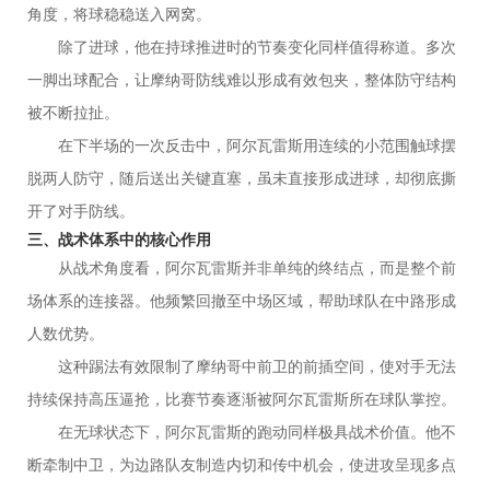
角度，将球稳稳送入网窝。
除了进球，他在持球推进时的节奏变化同样值得称道。多次
一脚出球配合，让摩纳哥防线难以形成有效包夹，整体防守结构
被不断拉扯。
在下半场的一次反击中，阿尔瓦雷斯用连续的小范围触球摆
脱两人防守，随后送出关键直塞，虽未直接形成进球，却彻底撕
开了对手防线。
三、战术体系中的核心作用
从战术角度看，阿尔瓦雷斯并非单纯的终结点，而是整个前
场体系的连接器。他频繁回撤至中场区域，帮助球队在中路形成
人数优势。
这种踢法有效限制了摩纳哥中前卫的前插空间，使对手无法
持续保持高压逼抢，比赛节奏逐渐被阿尔瓦雷斯所在球队掌控。
在无球状态下，阿尔瓦雷斯的跑动同样极具战术价值。他不
断牵制中卫，为边路队友制造内切和传中机会，使进攻呈现多点