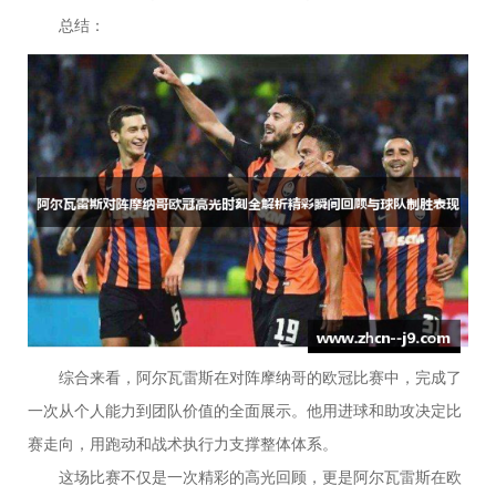
总结：
综合来看，阿尔瓦雷斯在对阵摩纳哥的欧冠比赛中，完成了
一次从个人能力到团队价值的全面展示。他用进球和助攻决定比
赛走向，用跑动和战术执行力支撑整体体系。
这场比赛不仅是一次精彩的高光回顾，更是阿尔瓦雷斯在欧