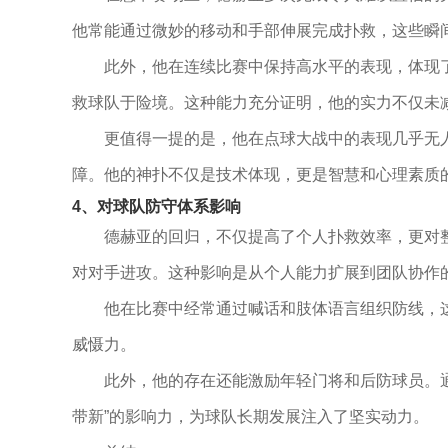
他常能通过微妙的移动和手部伸展完成扑救，这些瞬
此外，他在连续比赛中保持高水平的表现，体现
救球队于险境。这种能力充分证明，他的实力不仅未
更值得一提的是，他在点球大战中的表现几乎无
障。他的神扑不仅是技术体现，更是智慧和心理素质
4、对球队防守体系影响
德赫亚的回归，不仅提高了个人扑救效率，更对
对对手进攻。这种影响是从个人能力扩展到团队协作
他在比赛中经常通过喊话和肢体语言组织防线，
威慑力。
此外，他的存在还能激励年轻门将和后防球员。
带新”的影响力，为球队长期发展注入了坚实动力。