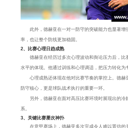
此外，德赫亚在一对一防守的突破能力也显著增
率，也让整个防线更加稳固。
2、比赛心理日趋成熟
德赫亚在经历过多次心理波动和舆论压力后，比
水平的体现。他通过训练和心理调适，把压力转化为
心理成熟还体现在他对比赛节奏的掌控上。德赫
防守核心，更是球队战术执行的重要一环。
另外，德赫亚在面对高压比赛环境时展现出的冷
系。
3、关键比赛屡次神扑
在意甲赛场上，德赫亚多次完成令人难以置信的