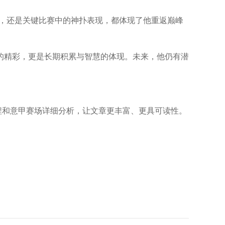
熟，还是关键比赛中的神扑表现，都体现了他重返巅峰
的精彩，更是长期积累与智慧的体现。未来，他仍有潜
历程和意甲赛场详细分析，让文章更丰富、更具可读性。