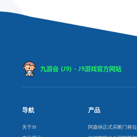
导航
产品
关于J9
阿森纳正式买断门将拉