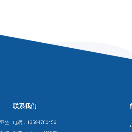
联系我们
亚签
电话：13594780456