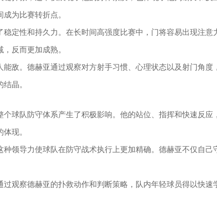
间成为比赛转折点。
了稳定性和持久力。在长时间高强度比赛中，门将容易出现注意
减，反而更加成熟。
人能敌。德赫亚通过观察对方射手习惯、心理状态以及射门角度
的结晶。
整个球队防守体系产生了积极影响。他的站位、指挥和快速反应
的体现。
这种领导力使球队在防守战术执行上更加精确。德赫亚不仅自己
通过观察德赫亚的扑救动作和判断策略，队内年轻球员得以快速