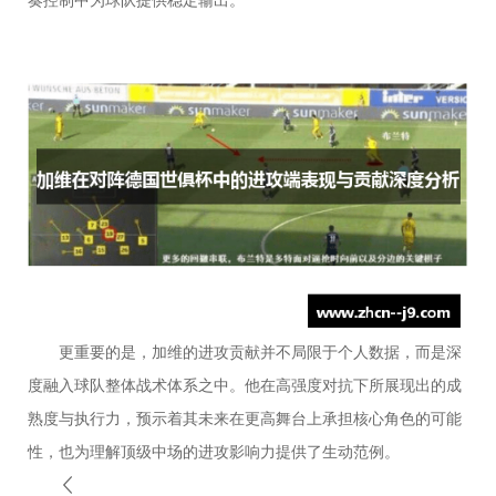
奏控制中为球队提供稳定输出。
更重要的是，加维的进攻贡献并不局限于个人数据，而是深
度融入球队整体战术体系之中。他在高强度对抗下所展现出的成
熟度与执行力，预示着其未来在更高舞台上承担核心角色的可能
性，也为理解顶级中场的进攻影响力提供了生动范例。