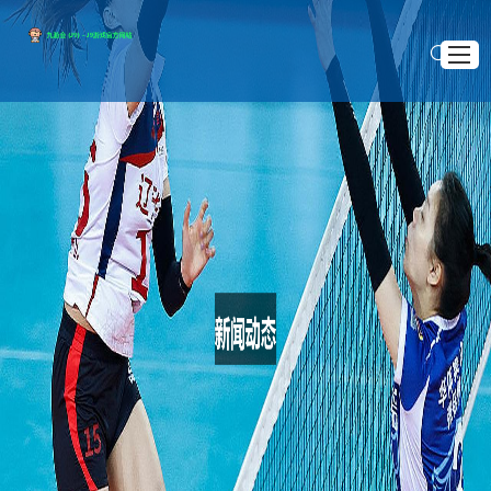
网站首页
关于J9
>
>
首页
新闻动态
加维在对阵德国世俱杯中的进攻端表现与贡献深度分析
产品展示
加维在对阵德国世俱杯中的进攻端表现与贡献深度
新闻动态
分析
服务宗旨
2026 .03 .22
交流J9.COM
文章摘要：加维作为当代足坛最具活力与创造力的中前场球
员之一，在对阵德国球队的世俱杯舞台上，其进攻端表现尤为引
人注目。本文以加维在该场高强度对抗中的进攻贡献为研究核
心，从技术执行、空间利用、战术作用以及精神与比赛气质四个