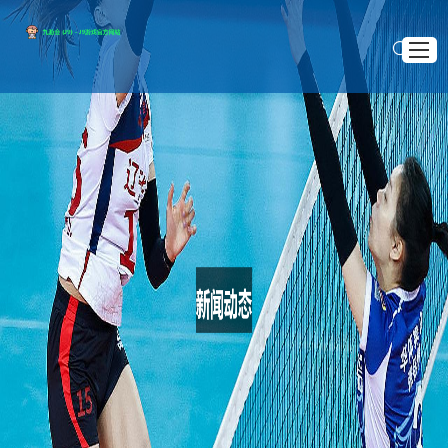
网站首页
关于J9
>
>
首页
新闻动态
产品展示
英雄联盟S14总决赛奖金池突破6000万美元如何影响各队战略调整与战术布
局
新闻动态
英雄联盟S14总决赛奖金池突破6000万美元如何影
服务宗旨
响各队战略调整与战术布局
交流J9.COM
2025 .10 .17
随着英雄联盟S14总决赛奖金池突破6000万美元，这一巨大
的变动对各支战队的战略调整和战术布局带来了深远影响。奖金
池的增加不仅提升了赛事的关注度，也进一步改变了全球战队的