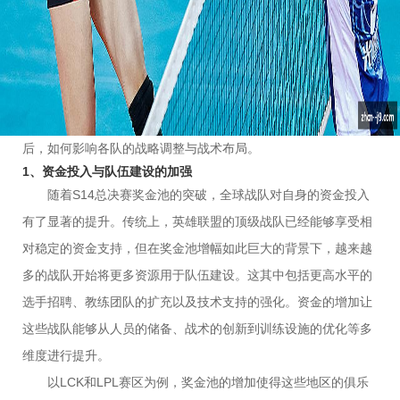
比赛态度和运营方式。从战队的资金运作到比赛的策略部署，奖
金池的提升无疑在多个方面推动了英雄联盟电子竞技的进化。在
这样的背景下，队伍们开始更加注重选手的培养与转会策略，加
强战术准备与对抗策略，以确保能够在这一激烈竞争的舞台上占
得先机。本篇文章将从四个关键方面分析奖金池突破6000万美元
后，如何影响各队的战略调整与战术布局。
1、资金投入与队伍建设的加强
随着S14总决赛奖金池的突破，全球战队对自身的资金投入
有了显著的提升。传统上，英雄联盟的顶级战队已经能够享受相
对稳定的资金支持，但在奖金池增幅如此巨大的背景下，越来越
多的战队开始将更多资源用于队伍建设。这其中包括更高水平的
选手招聘、教练团队的扩充以及技术支持的强化。资金的增加让
这些战队能够从人员的储备、战术的创新到训练设施的优化等多
维度进行提升。
以LCK和LPL赛区为例，奖金池的增加使得这些地区的俱乐