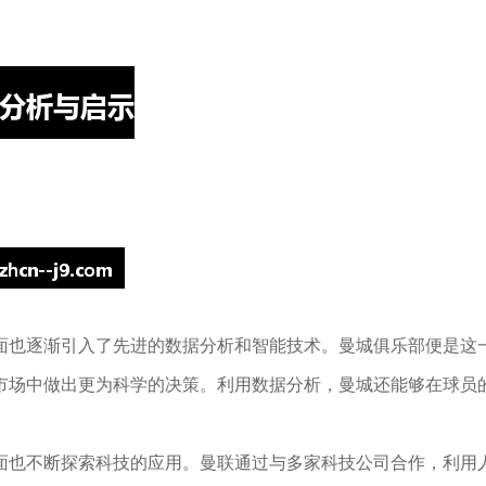
面也逐渐引入了先进的数据分析和智能技术。曼城俱乐部便是这
市场中做出更为科学的决策。利用数据分析，曼城还能够在球员
面也不断探索科技的应用。曼联通过与多家科技公司合作，利用