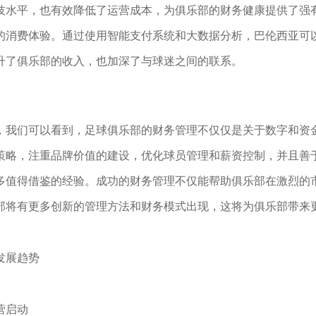
技水平，也有效降低了运营成本，为俱乐部的财务健康提供了强
的消费体验。通过使用智能支付系统和大数据分析，巴伦西亚可
升了俱乐部的收入，也加深了与球迷之间的联系。
，我们可以看到，足球俱乐部的财务管理不仅仅是关于数字和资
策略，注重品牌价值的建设，优化球员管理和薪资控制，并且善
多值得借鉴的经验。成功的财务管理不仅能帮助俱乐部在激烈的
部将有更多创新的管理方法和财务模式出现，这将为俱乐部带来
发展趋势
营启动