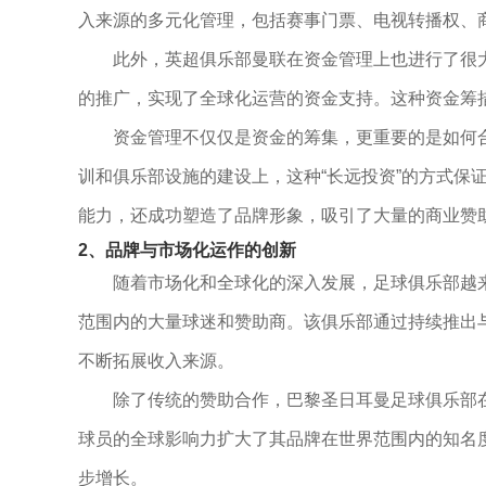
入来源的多元化管理，包括赛事门票、电视转播权、
此外，英超俱乐部曼联在资金管理上也进行了很
的推广，实现了全球化运营的资金支持。这种资金筹
资金管理不仅仅是资金的筹集，更重要的是如何
训和俱乐部设施的建设上，这种“长远投资”的方式
能力，还成功塑造了品牌形象，吸引了大量的商业赞
2、品牌与市场化运作的创新
随着市场化和全球化的深入发展，足球俱乐部越
范围内的大量球迷和赞助商。该俱乐部通过持续推出
不断拓展收入来源。
除了传统的赞助合作，巴黎圣日耳曼足球俱乐部
球员的全球影响力扩大了其品牌在世界范围内的知名
步增长。