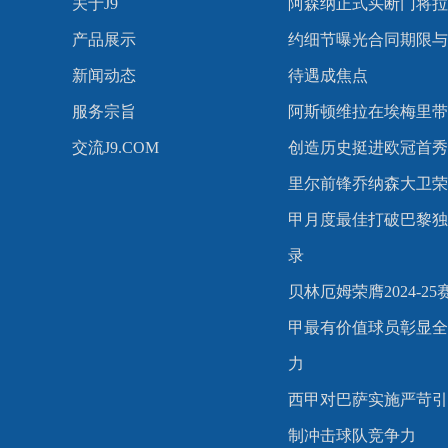
关于J9
阿森纳正式买断门将拉
产品展示
约细节曝光合同期限与
新闻动态
待遇成焦点
服务宗旨
阿斯顿维拉在埃梅里带
交流J9.COM
创造历史挺进欧冠首秀
里尔前锋乔纳森大卫荣
甲月度最佳打破巴黎独
录
贝林厄姆荣膺2024-2
甲最有价值球员彰显全
力
西甲对巴萨实施严苛引
制冲击球队竞争力