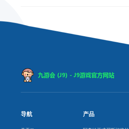
导航
产品