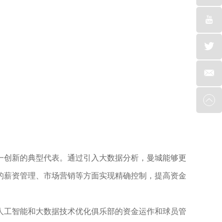
一创新的典型代表。通过引入大数据分析，曼城能够更
的薪资管理、市场营销等方面实现精确控制，提高资金
人工智能和大数据技术优化俱乐部的资金运作和球员管