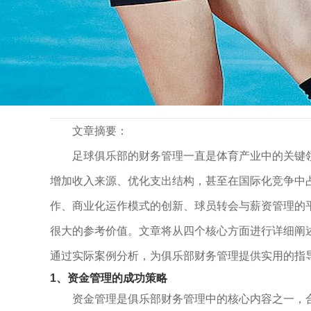
>
>
首页
新闻动态
足球俱乐部财务管理十大成功案例分析与
足球俱乐部财务管理十大成功案例分析与启示
2026 .03 .15
文章摘要：
足球俱乐部的财务管理一直是体育产业中的关键
增加收入来源、优化支出结构，甚至在国际化竞争中
作、商业化运作模式的创新、球员转会与薪资管理的
很大的参考价值。文章将从四个核心方面进行详细阐
通过实际案例分析，为俱乐部财务管理提供实用的指
1、资金管理的成功策略
资金管理是俱乐部财务管理中的核心内容之一，