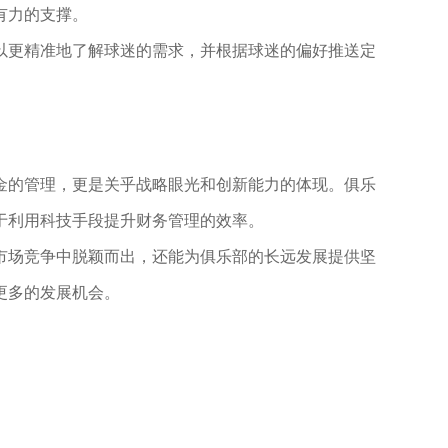
有力的支撑。
以更精准地了解球迷的需求，并根据球迷的偏好推送定
金的管理，更是关乎战略眼光和创新能力的体现。俱乐
于利用科技手段提升财务管理的效率。
市场竞争中脱颖而出，还能为俱乐部的长远发展提供坚
更多的发展机会。