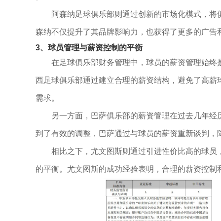
阿森纳足球俱乐部则通过创新的市场化模式，将
森纳不仅提升了其品牌影响力，也获得了更多的广告
3、球员管理与薪资控制的平衡
在足球俱乐部财务管理中，球员的薪资管理始终
西足球俱乐部通过建立合理的薪资结构，避免了高薪
需求。
另一方面，巴萨俱乐部的薪资管理在过去几年经历
到了有效的调整，巴萨通过与球员的薪资重新谈判，
相比之下，尤文图斯则通过引进性价比高的球员
的平衡。尤文图斯的成功经验表明，合理的薪资控制