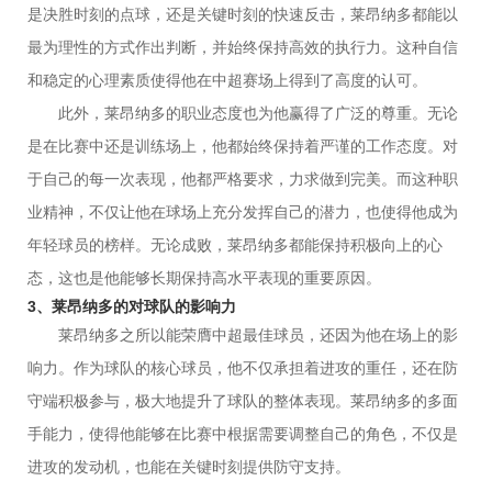
是决胜时刻的点球，还是关键时刻的快速反击，莱昂纳多都能以
最为理性的方式作出判断，并始终保持高效的执行力。这种自信
和稳定的心理素质使得他在中超赛场上得到了高度的认可。
此外，莱昂纳多的职业态度也为他赢得了广泛的尊重。无论
是在比赛中还是训练场上，他都始终保持着严谨的工作态度。对
于自己的每一次表现，他都严格要求，力求做到完美。而这种职
业精神，不仅让他在球场上充分发挥自己的潜力，也使得他成为
年轻球员的榜样。无论成败，莱昂纳多都能保持积极向上的心
态，这也是他能够长期保持高水平表现的重要原因。
3、莱昂纳多的对球队的影响力
莱昂纳多之所以能荣膺中超最佳球员，还因为他在场上的影
响力。作为球队的核心球员，他不仅承担着进攻的重任，还在防
守端积极参与，极大地提升了球队的整体表现。莱昂纳多的多面
手能力，使得他能够在比赛中根据需要调整自己的角色，不仅是
进攻的发动机，也能在关键时刻提供防守支持。