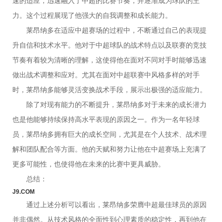
速的适应，迅速融入了中超的比赛节奏，并逐渐成为球队的主
力。这个过程展现了他强大的自我调整和成长能力。
莱昂纳多在适应中超赛场的过程中，不断通过自己的表现提
升自信和技术水平。他对于中超球队的战术特点以及联赛的竞技
节奏有着较为清晰的理解，这使得他在面对不同对手时能够迅速
做出战术调整和应对。尤其在面对中超联赛中风格多样的对手
时，莱昂纳多能够灵活变换战术手段，展示出极强的适应能力。
除了对现有能力的不断提升，莱昂纳多对于未来的成长潜力
也是他能够持续保持高水平表现的原因之一。作为一名年轻球
员，莱昂纳多拥有巨大的成长空间，尤其是在个人技术、战术理
解和团队配合等方面。他的天赋和努力让他在中超赛场上充满了
更多可能性，也使得他在未来的比赛中更具威胁。
总结：
J9.COM
通过上述分析可以看出，莱昂纳多荣膺中超最佳球员的原因
并非偶然。从技术风格的全面性到心理素质的稳定性，再到他在