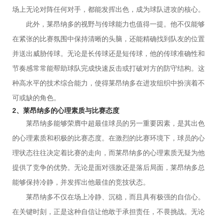
场上无论对阵任何对手，都能发挥出色，成为球队进攻的核心。
此外，莱昂纳多的视野与传球能力也值得一提。他不仅能够
在紧张的比赛氛围中保持清晰的头脑，还能精确找到队友的位置
并送出威胁传球。无论是长传球还是短传球，他的传球准确性和
节奏感常常能帮助球队完成快速反击或打破对方的防守结构。这
种高水平的技术综合能力，使得莱昂纳多在进攻组织中扮演着不
可或缺的角色。
2、莱昂纳多的心理素质与比赛态度
莱昂纳多能够荣膺中超最佳球员的另一重要因素，是其出色
的心理素质和积极的比赛态度。在激烈的比赛环境下，球员的心
理状态往往决定着比赛的走向，而莱昂纳多的心理素质无疑为他
提供了竞争的优势。无论是面对强敌还是落后局面，莱昂纳多总
能够保持冷静，并发挥出他最佳的竞技状态。
莱昂纳多不仅在场上冷静、沉稳，而且具有极强的自信心。
在关键时刻，正是这种自信让他敢于承担责任，不畏挑战。无论