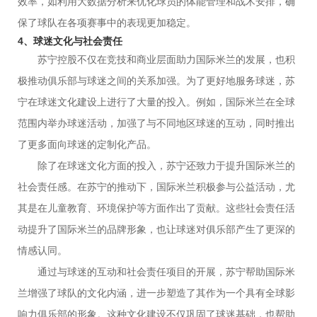
效率，如利用大数据分析来优化球员的体能管理和战术安排，确
保了球队在各项赛事中的表现更加稳定。
4、球迷文化与社会责任
苏宁控股不仅在竞技和商业层面助力国际米兰的发展，也积
极推动俱乐部与球迷之间的关系加强。为了更好地服务球迷，苏
宁在球迷文化建设上进行了大量的投入。例如，国际米兰在全球
范围内举办球迷活动，加强了与不同地区球迷的互动，同时推出
了更多面向球迷的定制化产品。
除了在球迷文化方面的投入，苏宁还致力于提升国际米兰的
社会责任感。在苏宁的推动下，国际米兰积极参与公益活动，尤
其是在儿童教育、环境保护等方面作出了贡献。这些社会责任活
动提升了国际米兰的品牌形象，也让球迷对俱乐部产生了更深的
情感认同。
通过与球迷的互动和社会责任项目的开展，苏宁帮助国际米
兰增强了球队的文化内涵，进一步塑造了其作为一个具有全球影
响力俱乐部的形象。这种文化建设不仅巩固了球迷基础，也帮助