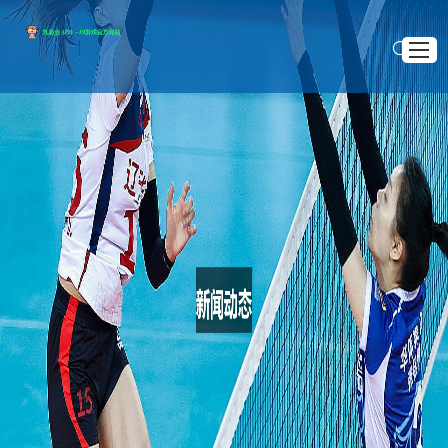
网站首页
关于J9
>
>
首页
新闻动态
苏宁控股如何助力国际米兰崛起与辉煌重现
产品展示
苏宁控股如何助力国际米兰崛起与辉煌重现
新闻动态
2026 .02 .24
服务宗旨
交流J9.COM
本文将从多个角度详细分析苏宁控股如何助力国际米兰的崛
起与辉煌重现。在2000年代末期，国际米兰经历了辉煌的巅峰
期，然而随着时代的变迁，球队在管理、资金等方面遭遇了挑
战。2016年，苏宁控股集团通过收购国际米兰成为其主要股东，
从而为这支历史悠久的意大利足球俱乐部注入了新鲜的资本与活