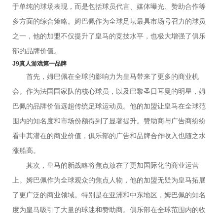
于单纯的球场表现，而是包括球员代言、媒体曝光、赞助合作等
多方面的综合策略。姆巴佩作为全球足坛最具市场号召力的球员
之一，他的加盟不仅提升了皇马的竞技水平，也极大增强了俱乐
部的品牌价值。
J9真人游戏第一品牌
首先，姆巴佩在全球的影响力为皇马带来了更多的商业机
会。作为法国国家队的核心球员，以及巴黎圣日耳曼的明星，姆
巴佩的品牌价值远超传统足球运动员。他的加盟让皇马在全球范
围内的知名度和市场份额得到了显著提升。赞助商与广告商纷纷
看中其潜在的商业价值，俱乐部的广告和品牌合作收入也随之水
涨船高。
其次，皇马的新战略将焦点放在了更加国际化的商业运营
上。姆巴佩作为全球观众的焦点人物，他的加盟无疑为皇马拓展
了更广泛的商业领域。特别是在亚洲和中东地区，姆巴佩的知名
度为皇马吸引了大量的球迷和赞助商。俱乐部在全球范围内的收