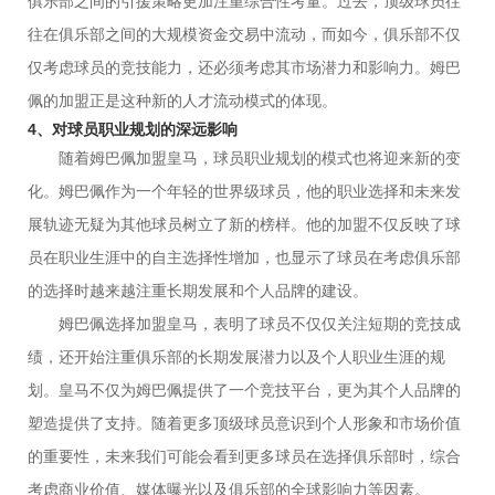
俱乐部之间的引援策略更加注重综合性考量。过去，顶级球员往
往在俱乐部之间的大规模资金交易中流动，而如今，俱乐部不仅
仅考虑球员的竞技能力，还必须考虑其市场潜力和影响力。姆巴
佩的加盟正是这种新的人才流动模式的体现。
4、对球员职业规划的深远影响
随着姆巴佩加盟皇马，球员职业规划的模式也将迎来新的变
化。姆巴佩作为一个年轻的世界级球员，他的职业选择和未来发
展轨迹无疑为其他球员树立了新的榜样。他的加盟不仅反映了球
员在职业生涯中的自主选择性增加，也显示了球员在考虑俱乐部
的选择时越来越注重长期发展和个人品牌的建设。
姆巴佩选择加盟皇马，表明了球员不仅仅关注短期的竞技成
绩，还开始注重俱乐部的长期发展潜力以及个人职业生涯的规
划。皇马不仅为姆巴佩提供了一个竞技平台，更为其个人品牌的
塑造提供了支持。随着更多顶级球员意识到个人形象和市场价值
的重要性，未来我们可能会看到更多球员在选择俱乐部时，综合
考虑商业价值、媒体曝光以及俱乐部的全球影响力等因素。