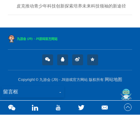
皮克推动青少年科技创新探索培养未来科技领袖的新途径
网站地图
Copyright © 九游会 (J9) - J9游戏官方网站 版权所有
留言框
-