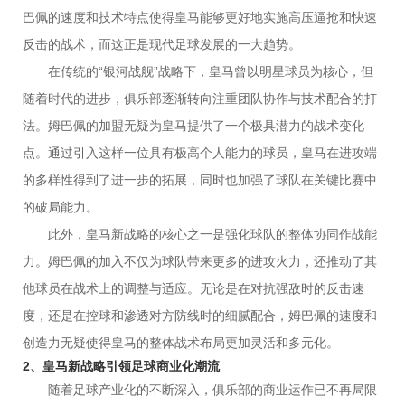
巴佩的速度和技术特点使得皇马能够更好地实施高压逼抢和快速
反击的战术，而这正是现代足球发展的一大趋势。
在传统的“银河战舰”战略下，皇马曾以明星球员为核心，但
随着时代的进步，俱乐部逐渐转向注重团队协作与技术配合的打
法。姆巴佩的加盟无疑为皇马提供了一个极具潜力的战术变化
点。通过引入这样一位具有极高个人能力的球员，皇马在进攻端
的多样性得到了进一步的拓展，同时也加强了球队在关键比赛中
的破局能力。
此外，皇马新战略的核心之一是强化球队的整体协同作战能
力。姆巴佩的加入不仅为球队带来更多的进攻火力，还推动了其
他球员在战术上的调整与适应。无论是在对抗强敌时的反击速
度，还是在控球和渗透对方防线时的细腻配合，姆巴佩的速度和
创造力无疑使得皇马的整体战术布局更加灵活和多元化。
2、皇马新战略引领足球商业化潮流
随着足球产业化的不断深入，俱乐部的商业运作已不再局限