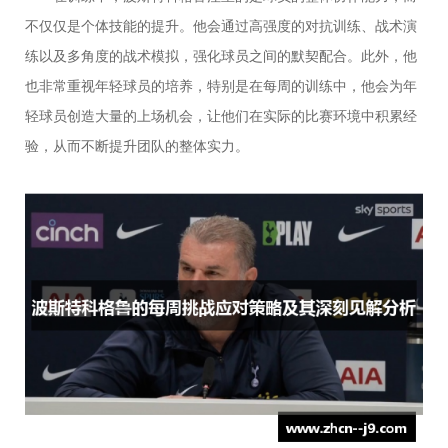
不仅仅是个体技能的提升。他会通过高强度的对抗训练、战术演
练以及多角度的战术模拟，强化球员之间的默契配合。此外，他
也非常重视年轻球员的培养，特别是在每周的训练中，他会为年
轻球员创造大量的上场机会，让他们在实际的比赛环境中积累经
验，从而不断提升团队的整体实力。