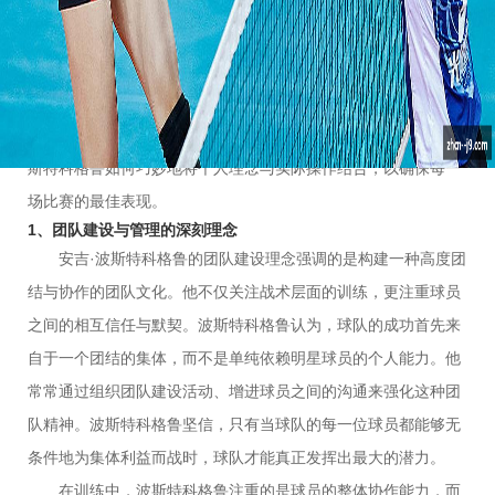
波斯特科格鲁的每周挑战应对策略涉及到了团队建设、战术调
整、球员心理管理以及对对手的深入剖析四个方面，展示了他对
足球的全面理解与精细操作。本文将详细分析这四个方面，探讨
波斯特科格鲁如何通过这些策略应对高强度的赛季挑战，以及这
些策略背后的哲学思考。通过本篇文章，读者将能更好地理解波
斯特科格鲁如何巧妙地将个人理念与实际操作结合，以确保每一
场比赛的最佳表现。
1、团队建设与管理的深刻理念
安吉·波斯特科格鲁的团队建设理念强调的是构建一种高度团
结与协作的团队文化。他不仅关注战术层面的训练，更注重球员
之间的相互信任与默契。波斯特科格鲁认为，球队的成功首先来
自于一个团结的集体，而不是单纯依赖明星球员的个人能力。他
常常通过组织团队建设活动、增进球员之间的沟通来强化这种团
队精神。波斯特科格鲁坚信，只有当球队的每一位球员都能够无
条件地为集体利益而战时，球队才能真正发挥出最大的潜力。
在训练中，波斯特科格鲁注重的是球员的整体协作能力，而