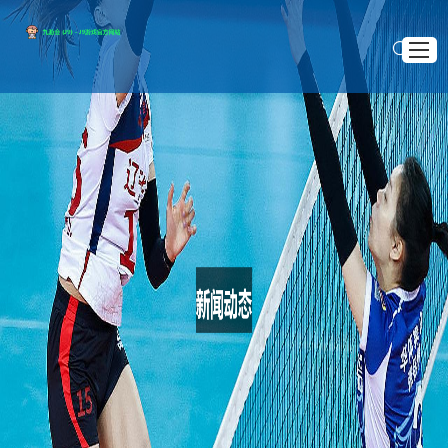
网站首页
关于J9
>
>
首页
新闻动态
波斯特科格鲁的每周挑战应对策略及其深刻见解分析
产品展示
波斯特科格鲁的每周挑战应对策略及其深刻见解分
新闻动态
析
服务宗旨
2026 .02 .05
交流J9.COM
文章摘要：安吉·波斯特科格鲁（Ange Postecoglou），作
为足球教练，凭借其独特的战术理念和应对每周挑战的策略，在
全球足坛广受关注。他的战略思想不仅限于比赛日的临场应变，
更体现在训练、球员管理、心理建设等多个层面的深刻见解中。