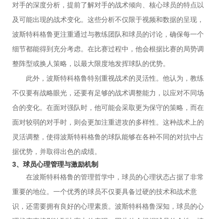
对手的深度分析，提前了解对手的战术倾向、核心球员的特点以
及可能出现的战术变化。这些分析不仅限于视频和数据的呈现，
波斯特科格鲁更注重通过与教练团队和球员的讨论，确保每一个
细节都能得到充分考虑。在比赛过程中，他会根据比赛的局势调
整阵型或换人策略，以最大限度地发挥球队的优势。
此外，波斯特科格鲁特别重视战术的灵活性。他认为，教练
不仅要有战略眼光，还要有足够的战术调整能力，以应对不同场
合的变化。在面对强队时，他可能会采取更为保守的策略，而在
面对较弱的对手时，则会更加注重进攻的多样性。这种战术上的
灵活调整，使得波斯特科格鲁的球队能够在各种不同的对抗中占
据优势，并取得出色的成绩。
3、球员心理管理与激励机制
在波斯特科格鲁的管理哲学中，球员的心理状态占据了非常
重要的地位。一个优秀的球员不仅要具备过硬的技术和战术意
识，还需要拥有良好的心理素质。波斯特科格鲁深知，球员的心