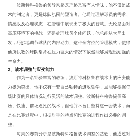
波斯特科格鲁的领导风格既严格又富有人情味，他不仅是战
术的制定者，更是球队氛围的塑造者。他通过理解球员的需求、
情感以及心理状态，在管理中展现出了极大的智慧。无论是面对
高压环境下的挑战，还是处理球员个体问题，他总能从大局出
发，巧妙地调节球队的内部动力。这种全方位的管理模式，使得
他所执教的球队常常在压力巨大的情况下依然能够展现出顽强的
生命力。
2、战术调整与应变能力
作为一名经验丰富的教练，波斯特科格鲁在战术上的应变能
力极为突出。他不仅有一套自己独特的进攻哲学，且能够根据每
场比赛的具体情况进行灵活的战术调整。波斯特科格鲁提倡高
压、快速、前场逼抢的战术，但他并不盲目坚持这一套战术，而
是在比赛过程中，根据对手的特点和比赛的进程作出必要的调
整。
每周的赛前分析是波斯特科格鲁战术调整的基础，他通过对