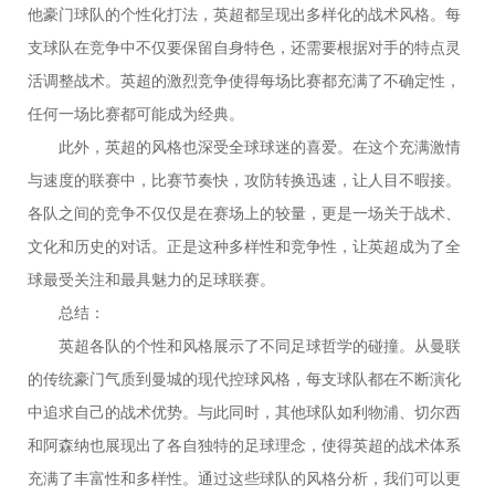
他豪门球队的个性化打法，英超都呈现出多样化的战术风格。每
支球队在竞争中不仅要保留自身特色，还需要根据对手的特点灵
活调整战术。英超的激烈竞争使得每场比赛都充满了不确定性，
任何一场比赛都可能成为经典。
此外，英超的风格也深受全球球迷的喜爱。在这个充满激情
与速度的联赛中，比赛节奏快，攻防转换迅速，让人目不暇接。
各队之间的竞争不仅仅是在赛场上的较量，更是一场关于战术、
文化和历史的对话。正是这种多样性和竞争性，让英超成为了全
球最受关注和最具魅力的足球联赛。
总结：
英超各队的个性和风格展示了不同足球哲学的碰撞。从曼联
的传统豪门气质到曼城的现代控球风格，每支球队都在不断演化
中追求自己的战术优势。与此同时，其他球队如利物浦、切尔西
和阿森纳也展现出了各自独特的足球理念，使得英超的战术体系
充满了丰富性和多样性。通过这些球队的风格分析，我们可以更