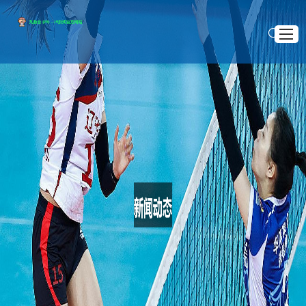
网站首页
关于J9
>
>
首页
新闻动态
产品展示
英超各队个性分析：从红魔曼联到蓝月亮曼城的风格与特色
新闻动态
英超各队个性分析：从红魔曼联到蓝月亮曼城的风
服务宗旨
格与特色
交流J9.COM
2025 .10 .13
英超联赛（Premier League）一直以来是世界上最具竞争力
和观赏性的足球联赛之一，每支球队都有自己独特的风格和战术
特色。本文将深入探讨英超各队的个性，特别是曼联和曼城两大
豪门球队，从风格、特色、战术和文化四个方面进行详细分析。