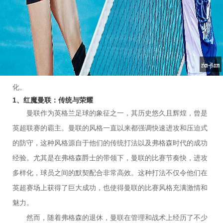
通过这些分析，能够更好地理解英超的魅力，并揭示各支球队是
如何在激烈的竞争中保持独特个性的。曼联，作为传统强队，历
经辉煌后也面临着挑战；而曼城在瓜迪奥拉的领导下则展现出不
同于曼联的现代化足球风格。通过对这两支球队的深入分析，我
们可以更加全面地认识到英超球队的多样性及其背后的历史与文
化。
1、红魔曼联：传统与荣耀
曼联作为英格兰足球的象征之一，其历史悠久且辉煌，曾是
英超联赛的霸主。曼联的风格一直以来都强调快速进攻和压迫式
的防守，这种风格源自于他们的传统打法以及弗格森时代的成功
经验。尤其是在弗格森爵士的带领下，曼联的比赛节奏快，进攻
多样化，球员之间的默契配合非常高效。这种打法不仅令他们在
英超赛场上获得了巨大成功，也使得曼联的比赛风格充满激情和
魅力。
然而，随着弗格森的退休，曼联在管理和战术上经历了不少