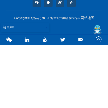
网站地图
Copyright © 九游会 (J9) - J9游戏官方网站 版权所有
留言框
-