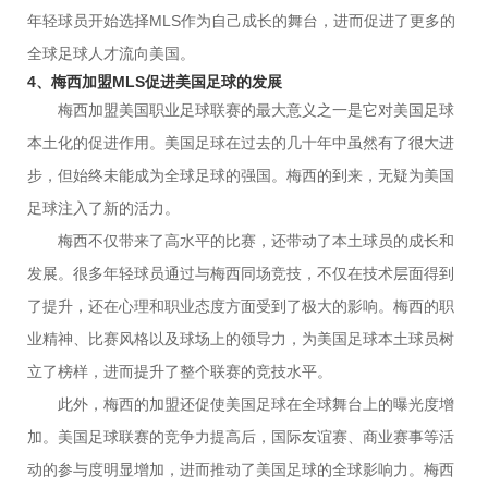
年轻球员开始选择MLS作为自己成长的舞台，进而促进了更多的
全球足球人才流向美国。
4、梅西加盟MLS促进美国足球的发展
梅西加盟美国职业足球联赛的最大意义之一是它对美国足球
本土化的促进作用。美国足球在过去的几十年中虽然有了很大进
步，但始终未能成为全球足球的强国。梅西的到来，无疑为美国
足球注入了新的活力。
梅西不仅带来了高水平的比赛，还带动了本土球员的成长和
发展。很多年轻球员通过与梅西同场竞技，不仅在技术层面得到
了提升，还在心理和职业态度方面受到了极大的影响。梅西的职
业精神、比赛风格以及球场上的领导力，为美国足球本土球员树
立了榜样，进而提升了整个联赛的竞技水平。
此外，梅西的加盟还促使美国足球在全球舞台上的曝光度增
加。美国足球联赛的竞争力提高后，国际友谊赛、商业赛事等活
动的参与度明显增加，进而推动了美国足球的全球影响力。梅西