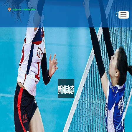
网站首页
关于J9
>
>
首页
新闻动态
产品展示
梅西加盟美国职业足球联赛掀起转会市场新风潮球员市场热度激增
新闻动态
梅西加盟美国职业足球联赛掀起转会市场新风潮球
服务宗旨
员市场热度激增
交流J9.COM
2026 .01 .31
梅西加盟美国职业足球联赛（MLS）无疑是近些年来足球界
最具影响力的事件之一。作为世界足坛的超级巨星，梅西的到来
不仅为美国足球带来了前所未有的关注，还对全球足球市场产生
了深远的影响。梅西的加盟，既是个人职业生涯的转折点，也是