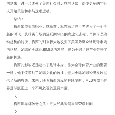
的到来，进一步改变了美国社会对足球的认知，促使更多的年轻
人开始关注和参与这项运动。
总结：
梅西加盟美国职业足球联赛，标志着足球世界进入了一个全
新的时代。从球员市场的活跃到MLS的商业化进程，再到球员流
动趋势的转变，梅西的到来极大地改变了美国乃至全球足球市场
的格局。足球的全球化和MLS的发展，也为全球足球产业带来了
新的机遇。
梅西的影响远远超出了足球本身，作为全球体育产业的重要
一环，他不仅带动了足球文化的传播，也为全球足球经济发展提
供了新的思路。未来，随着梅西效应的持续发酵，MLS将成为世
界足球版图上一个不可忽视的重要力量。
梅西世界杯传奇之路：五大经典瞬间重温荣耀时刻