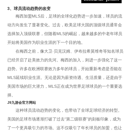
3、球员流动趋势的改变
梅西加盟MLS后，足球的全球化趋势进一步加速，球员的流
动方向发生了显著变化。过去，欧美足球大国的顶级球员通常会
选择加入顶级联赛，但随着MLS的崛起，越来越多的中老年球员
开始将美国作为职业生涯的下一个目的地。
在梅西之前，像大卫·贝克汉姆、伊布拉希莫维奇等知名球员
已经开启了赴美效力的先河。梅西的加入，则进一步强化了这一
趋势。许多在欧洲联赛效力多年的球员，开始重新考虑是否能在
MLS延续职业生涯。无论是因为薪资待遇、生活质量，还是由于
美国市场的巨大潜力，MLS正在成为世界足球球员的一个重要选
择。
J9九游会官方网站
这种球员流动趋势的变化，也带动了全球足球经济的转型。
美国的足球市场逐渐打破了过去“第二级联赛”的刻板印象，成为
了一个更具吸引力的市场。这不仅吸引了年长球员的加盟，也让