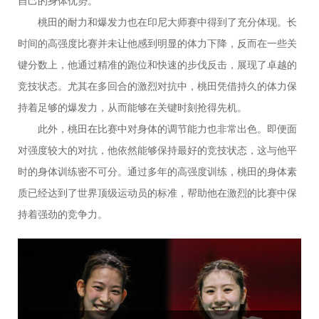
自己的身体优势。
桃田的耐力和爆发力也在印尼大师赛中得到了充分体现。长
时间的高强度比赛并未让他感到明显的体力下降，反而在一些关
键分数上，他通过精准的跑位和快速的步伐反击，展现了卓越的
竞技状态。尤其在多回合的激烈对抗中，桃田凭借持久的体力保
持着足够的爆发力，从而能够在关键时刻抢得先机。
此外，桃田在比赛中对身体的调节能力也非常出色。即便面
对强度较大的对抗，他依然能够保持最好的竞技状态，这与他平
时的身体训练密不可分。通过多年的高强度训练，桃田的身体素
质已经达到了世界顶级运动员的标准，帮助他在激烈的比赛中保
持着强劲的竞争力。