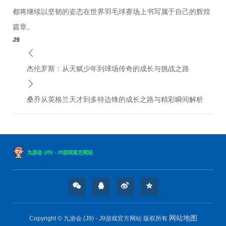
都将继续以坚韧的姿态在世界羽毛球赛场上书写属于自己的辉煌
篇章。
J9
杰伦罗斯：从天赋少年到球场传奇的成长与挑战之路
桑乔从英格兰天才到多特边锋的成长之路与精彩瞬间解析
网站地图
Copyright © 九游会 (J9) - J9游戏官方网站 版权所有