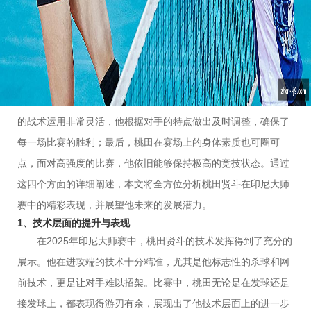
在挑战中的应变能力与自我突破。本文将从四个方面详细分析桃
田贤斗在印尼大师赛中的优异表现：首先，他的技术层面不断完
善，无论是进攻还是防守，都展现了极高的水准；其次，桃田在
比赛中的心态调整能力也表现得尤为突出，面对强敌时，他能够
保持冷静，并充分发挥自身优势；第三，桃田贤斗在本次比赛中
的战术运用非常灵活，他根据对手的特点做出及时调整，确保了
每一场比赛的胜利；最后，桃田在赛场上的身体素质也可圈可
点，面对高强度的比赛，他依旧能够保持极高的竞技状态。通过
这四个方面的详细阐述，本文将全方位分析桃田贤斗在印尼大师
赛中的精彩表现，并展望他未来的发展潜力。
1、技术层面的提升与表现
在2025年印尼大师赛中，桃田贤斗的技术发挥得到了充分的
展示。他在进攻端的技术十分精准，尤其是他标志性的杀球和网
前技术，更是让对手难以招架。比赛中，桃田无论是在发球还是
接发球上，都表现得游刃有余，展现出了他技术层面上的进一步