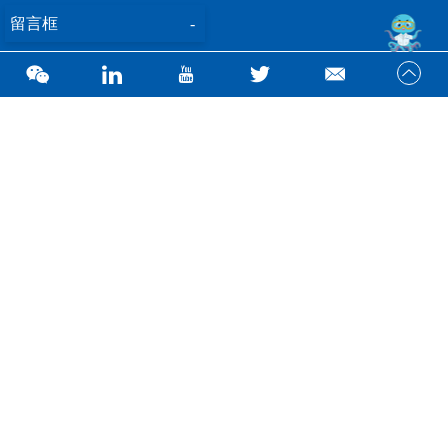
留言框
-