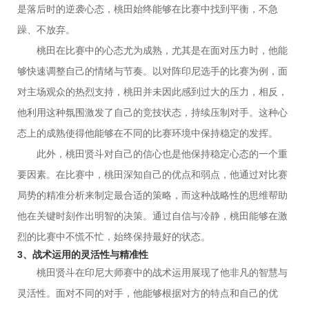
是落后时的逆袭心态，桃田始终能够在比赛中找到平衡，不急
躁、不放弃。
桃田在比赛中的心态尤为成熟，尤其是在面对压力时，他能
够快速调整自己的情绪与节奏。以对阵印尼选手的比赛为例，面
对主场观众的热烈支持，桃田并未因此感到过大的压力，相反，
他利用这种氛围激发了自己的竞技状态，持续压制对手。这种心
态上的成熟使得他能够在不同的比赛环境中保持稳定的发挥。
此外，桃田贤斗对自己的信心也是他保持稳定心态的一个重
要因素。在比赛中，桃田深知自己的优点和弱点，他通过对比赛
局势的精准分析来制定最合适的策略，而这种战略性的思维帮助
他在关键时刻作出明智的决策。通过自信与冷静，桃田能够在激
烈的比赛中不慌不忙，始终保持最好的状态。
3、战术运用的灵活性与精准性
桃田贤斗在印尼大师赛中的战术运用展现了他非凡的智慧与
灵活性。面对不同的对手，他能够根据对方的特点和自己的优