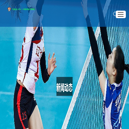
网站首页
关于J9
>
>
首页
新闻动态
产品展示
桃田贤斗印尼大师赛表现出色成功晋级四强 持续展示强劲竞技状态
新闻动态
桃田贤斗印尼大师赛表现出色成功晋级四强 持续
服务宗旨
展示强劲竞技状态
交流J9.COM
2026 .01 .30
文章摘要：
桃田贤斗作为世界羽毛球界的顶尖选手，在2025年印尼大师
赛中表现出色，成功晋级四强，继续展示了他强劲的竞技状态。
这场比赛不仅证明了他在技术和心态上的成熟，也让人看到了他