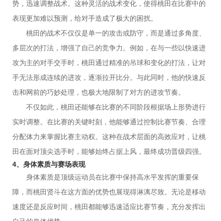
势，迅速调整战术。这种灵活的战术变化，使得桃田在比赛中的
表现更加难以预测，给对手造成了极大的困扰。
桃田的战术不仅仅是单一的攻击或防守，而是通过多角度、
多层次的打法，增强了自己的竞争力。例如，在与一些以快速进
攻为主的对手交手时，桃田通过精准的吊球和变化的打法，让对
手无法形成连续的进攻，逐渐拉开比分。与此同时，他的快速反
击和网前的巧妙处理，也极大地限制了对方的进攻节奏。
不仅如此，桃田还能够在比赛的不同阶段根据场上形势进行
实时调整。在比赛的关键时刻，他能够通过控制比赛节奏、合理
分配体力来掌握比赛主动权。这种在战术层面的高效应对，让桃
田在面对顶尖选手时，能够始终占据上风，最终成功晋级四强。
4、身体素质与赛场表现
身体素质是顶级运动员在比赛中保持高水平发挥的重要保
障，而桃田贤斗在这方面的优势也展现得淋漓尽致。无论是移动
速度还是反应时间，桃田都能够迅速适应比赛节奏，充分发挥出