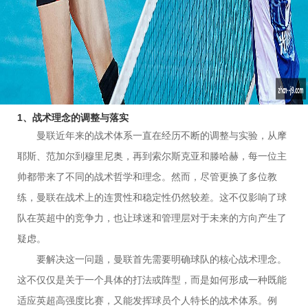
遇：一是球队战术理念的调整与落实，二是青训系统的建设与人
才培养，三是引援策略的精准度与投资效益，四是俱乐部整体管
理结构的完善与优化。每个方面都对曼联在未来如何实现重建并
提升英超竞争力提出了不同的视角和建议，旨在为俱乐部的长远
发展提供一定的理论支持和实践指导。
1、战术理念的调整与落实
曼联近年来的战术体系一直在经历不断的调整与实验，从摩
耶斯、范加尔到穆里尼奥，再到索尔斯克亚和滕哈赫，每一位主
帅都带来了不同的战术哲学和理念。然而，尽管更换了多位教
练，曼联在战术上的连贯性和稳定性仍然较差。这不仅影响了球
队在英超中的竞争力，也让球迷和管理层对于未来的方向产生了
疑虑。
要解决这一问题，曼联首先需要明确球队的核心战术理念。
这不仅仅是关于一个具体的打法或阵型，而是如何形成一种既能
适应英超高强度比赛，又能发挥球员个人特长的战术体系。例