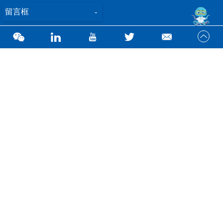
留言框
-