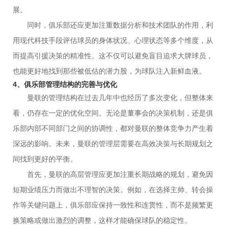
展。
同时，俱乐部还应更加注重数据分析和技术团队的作用，利
用现代科技手段评估球员的身体状况、心理状态等多个维度，从
而提高引援决策的精准性。这不仅可以避免盲目追求大牌球员，
也能更好地找到那些被低估的潜力股，为球队注入新鲜血液。
4、俱乐部管理结构的完善与优化
曼联的管理结构在过去几年中也经历了多次变化，但整体来
看，仍存在一定的优化空间。无论是董事会的决策机制，还是俱
乐部内部不同部门之间的协调性，都对曼联的整体竞争力产生着
深远的影响。未来，曼联的管理层需要在高效决策与长期规划之
间找到更好的平衡。
首先，曼联的高层管理应更加注重长期战略的规划，避免因
短期业绩压力而做出不理智的决策。例如，在选择主帅、转会操
作等关键问题上，俱乐部应保持一致性和连贯性，而不是频繁更
换策略或做出激烈的调整，这样才能确保球队的稳定性。