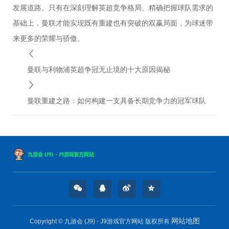
发展道路。只有在深刻理解英超竞争格局、精确把握球队需求的
基础上，曼联才能实现既有重建也有突破的双赢局面，为球迷带
来更多的荣耀与骄傲。
曼联与利物浦英超争冠无止境的十大原因揭秘
曼联重建之路：如何构建一支具备长期竞争力的冠军球队
网站地图
Copyright © 九游会 (J9) - J9游戏官方网站 版权所有