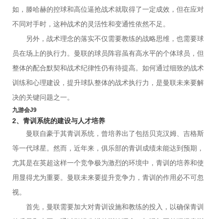
如，滕哈赫的控球和高位逼抢战术就取得了一定成效，但在应对
不同对手时，这种战术的灵活性和变通性依然不足。
另外，战术理念的落实不仅需要教练的战略思维，也需要球
员在场上的执行力。曼联的球员阵容虽有高水平的个体球员，但
整体的配合默契和战术纪律性仍有待提高。如何通过细致的战术
训练和心理建设，提升球队整体的战术执行力，是曼联未来要解
决的关键问题之一。
九游会J9
2、青训系统的建设与人才培养
曼联自豪于其青训系统，曾培养出了包括贝克汉姆、吉格斯
等一代球星。然而，近年来，俱乐部的青训成绩未能达到预期，
尤其是在英超这样一个竞争极为激烈的环境中，青训的培养和使
用显得尤为重要。曼联未来要提升竞争力，青训的作用必不可忽
视。
首先，曼联需要加大对青训设施和教练的投入，以确保青训