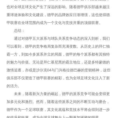
也对全球足球文化产生了深远的影响。随着德甲俱乐部越来越注
重球迷体验和文化建设，德甲的品牌效应日渐增强，这也使得德
甲联赛在全球范围内成为一个文化与竞技并重的顶级联赛。
总结：
通过对德甲五大派系与球队关系竞争动态的深入剖析，我们
可以看到，德甲的竞争格局复杂而充满变数。从历史上的拜仁独
霸一方，到如今多派系并立的局面，德甲的每个派系都有其独特
的魅力与价值。无论是拜仁慕尼黑的霸主地位，还是多特蒙德的
激情追逐，亦或是沙尔克04与门兴格拉德巴赫的坚韧精神，这些
俱乐部不仅塑造了德甲联赛的精彩，也为全球足球文化注入了新
的活力。
未来，随着新兴力量的崛起，德甲的派系竞争可能会变得更
加多元化和激烈。然而，随着这些派系之间的不断互动与磨合，
德甲作为一个足球联赛，其文化底蕴和竞技水平将会得到进一步
的提升和拓展，成为全球足球舞台上一颗更加璀璨的明星。