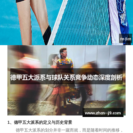
派系之间的竞争关系及其演变；三是派系之间在球队管理和战术
布局上的影响；四是德甲派系对国内外足球文化的影响与意义。
通过对这些方面的深入剖析，本文力图揭示德甲联赛背后的复杂
力量对比与发展趋势。
1、德甲五大派系的定义与历史背景
德甲五大派系的划分并非一蹴而就，而是随着时间的推移，