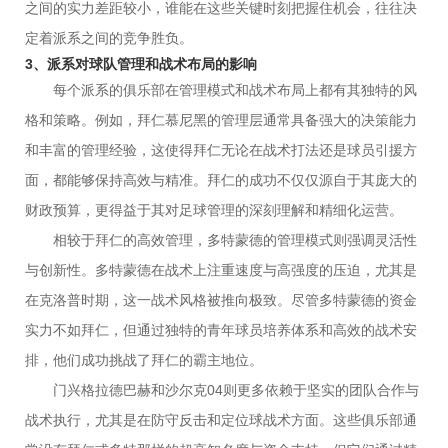
之间的实力差距较小，谁能在这些关键时刻把握住机会，往往决
定着派系之间的竞争胜负。
3、派系对球队管理和战术布局的影响
每个派系的俱乐部在管理模式和战术布局上都有其独特的风
格和策略。例如，拜仁慕尼黑的管理层通常具备强大的决策能力
和丰富的管理经验，这使得拜仁无论在战术打法还是球员引援方
面，都能够保持高效与精准。拜仁的成功不仅仅源自于其庞大的
财政预算，更得益于其对足球管理的深刻理解和精细化运营。
相较于拜仁的高效管理，多特蒙德的管理模式则强调灵活性
与创新性。多特蒙德在战术上注重速度与高强度的压迫，尤其是
在克洛普时期，这一战术风格被推向极致。尽管多特蒙德的资金
实力不如拜仁，但通过独特的青年球员培养体系和高效的战术安
排，他们成功挑战了拜仁的霸主地位。
门兴格拉德巴赫和沙尔克04则更多依赖于坚实的团队合作与
战术执行，尤其是在防守反击和定位球战术方面。这些俱乐部通