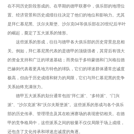
在不同历史阶段形成的。在早期的德甲联赛中，俱乐部的地理位
置、经济背景和历史成绩往往决定了他们的地位和影响力。尤其
是拜仁慕尼黑、沃尔夫斯堡、沙尔克04等俱乐部在20世纪后半叶
的崛起，奠定了五大派系的雏形。
这些派系的形成，往往与德甲各大俱乐部的历史背景息息相
关。例如，拜仁慕尼黑代表的是德甲的顶级强者，其背后有强大
的资金支持和广泛的球迷基础；而类似于多特蒙德和门兴格拉德
巴赫则代表着更具地方特色的球队，它们的球迷群体通常忠诚度
极高，但由于历史成绩和财力的局限，它们与拜仁慕尼黑的竞争
关系始终充满张力。
德甲五大派系的划分通常包括“拜仁派”、“多特派”、“门兴
派”、“沙尔克派”和“沃尔夫斯堡派”。这些派系的形成与各个俱乐
部的历史传承、管理理念及其在欧洲赛场的表现密切相关。在德
甲的竞争格局中，这些派系之间的较量不仅仅局限于场上成绩，
还包含了文化传承和球迷忠诚度的角逐。