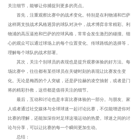
关注细节，能够让你捕捉到更多的亮点。
首先，注重观察比赛中的战术变化。特别是在利物浦和巴萨
这样两支技战术风格迥异的球队对决中，战术博弈非常精彩。利
物浦的高压逼抢和巴萨的控球风格，常常会发生激烈的碰撞。细
心的观众可以通过球场上的每个位置变化、传球路线的选择等，
理解每个球队的战术部署。
其次，关注个别球员的表现也是提升观赛体验的好方法。每
场比赛中，往往都有某些球员在关键时刻的表现让比赛发生变
化。无论是梅西的个人突破，还是萨拉赫的凌空抽射，或者是门
将的精彩扑救，这些都是值得关注的细节。
最后，互动和讨论也是丰富比赛体验的一部分。与朋友、家
人或者通过社交媒体与全球球迷一起讨论比赛，不仅能增进你对
比赛的理解，还能加深你对足球这项运动的热爱。球迷之间的讨
论与分享，可以让比赛的每一个瞬间更加生动。
总结：