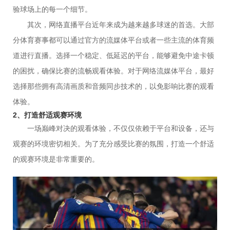
验球场上的每一个细节。
其次，网络直播平台近年来成为越来越多球迷的首选。大部
分体育赛事都可以通过官方的流媒体平台或者一些主流的体育频
道进行直播。选择一个稳定、低延迟的平台，能够避免中途卡顿
的困扰，确保比赛的流畅观看体验。对于网络流媒体平台，最好
选择那些拥有高清画质和音频同步技术的，以免影响比赛的观看
体验。
2、打造舒适观赛环境
一场巅峰对决的观看体验，不仅仅依赖于平台和设备，还与
观赛的环境密切相关。为了充分感受比赛的氛围，打造一个舒适
的观赛环境是非常重要的。