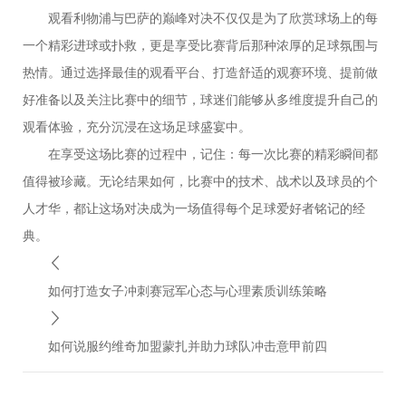
观看利物浦与巴萨的巅峰对决不仅仅是为了欣赏球场上的每
一个精彩进球或扑救，更是享受比赛背后那种浓厚的足球氛围与
热情。通过选择最佳的观看平台、打造舒适的观赛环境、提前做
好准备以及关注比赛中的细节，球迷们能够从多维度提升自己的
观看体验，充分沉浸在这场足球盛宴中。
在享受这场比赛的过程中，记住：每一次比赛的精彩瞬间都
值得被珍藏。无论结果如何，比赛中的技术、战术以及球员的个
人才华，都让这场对决成为一场值得每个足球爱好者铭记的经
典。
如何打造女子冲刺赛冠军心态与心理素质训练策略
如何说服约维奇加盟蒙扎并助力球队冲击意甲前四