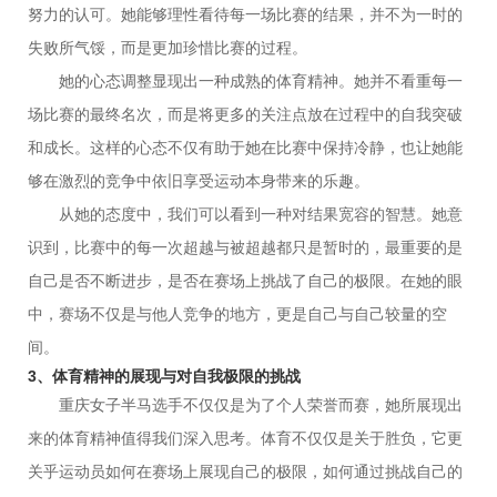
努力的认可。她能够理性看待每一场比赛的结果，并不为一时的
失败所气馁，而是更加珍惜比赛的过程。
她的心态调整显现出一种成熟的体育精神。她并不看重每一
场比赛的最终名次，而是将更多的关注点放在过程中的自我突破
和成长。这样的心态不仅有助于她在比赛中保持冷静，也让她能
够在激烈的竞争中依旧享受运动本身带来的乐趣。
从她的态度中，我们可以看到一种对结果宽容的智慧。她意
识到，比赛中的每一次超越与被超越都只是暂时的，最重要的是
自己是否不断进步，是否在赛场上挑战了自己的极限。在她的眼
中，赛场不仅是与他人竞争的地方，更是自己与自己较量的空
间。
3、体育精神的展现与对自我极限的挑战
重庆女子半马选手不仅仅是为了个人荣誉而赛，她所展现出
来的体育精神值得我们深入思考。体育不仅仅是关于胜负，它更
关乎运动员如何在赛场上展现自己的极限，如何通过挑战自己的