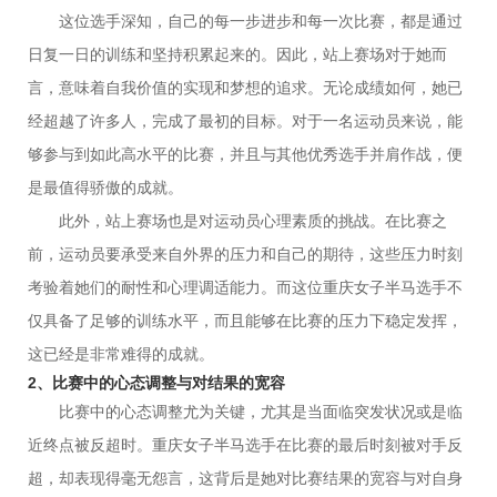
这位选手深知，自己的每一步进步和每一次比赛，都是通过
日复一日的训练和坚持积累起来的。因此，站上赛场对于她而
言，意味着自我价值的实现和梦想的追求。无论成绩如何，她已
经超越了许多人，完成了最初的目标。对于一名运动员来说，能
够参与到如此高水平的比赛，并且与其他优秀选手并肩作战，便
是最值得骄傲的成就。
此外，站上赛场也是对运动员心理素质的挑战。在比赛之
前，运动员要承受来自外界的压力和自己的期待，这些压力时刻
考验着她们的耐性和心理调适能力。而这位重庆女子半马选手不
仅具备了足够的训练水平，而且能够在比赛的压力下稳定发挥，
这已经是非常难得的成就。
2、比赛中的心态调整与对结果的宽容
比赛中的心态调整尤为关键，尤其是当面临突发状况或是临
近终点被反超时。重庆女子半马选手在比赛的最后时刻被对手反
超，却表现得毫无怨言，这背后是她对比赛结果的宽容与对自身