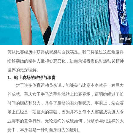
己努力的肯定，也展示了一个运动员在赛场上对自我成长的独特
理解。通过探讨重庆女子半马选手的比赛经历，我们将从以下几
个方面来分析她如何理解“能站上赛场已是巨大成就”的含义：首
先，站上赛场的难得与珍贵；其次，比赛中的心态调整与对结果
的宽容；再次，体育精神的展现与对自我极限的挑战；最后，如
何从比赛经历中获得成就感与自我满足。我们将通过这些角度详
细解读她的精神力量和心态变化，进而为读者提供对运动员精神
世界的更深理解。
1、站上赛场的难得与珍贵
对于许多体育运动员来说，能够参与比赛本身就是一种巨大
的成就。重庆女子半马选手能够站上比赛赛场，证明她经过了长
时间的训练和努力，具备了足够的实力和状态。事实上，站在赛
场上已经是一项巨大的突破，因为并不是每个人都能成功进入专
业赛事的竞争行列。无论最终的成绩如何，能够参与到这样的大
赛中，本身就是一种对自身能力的证明。