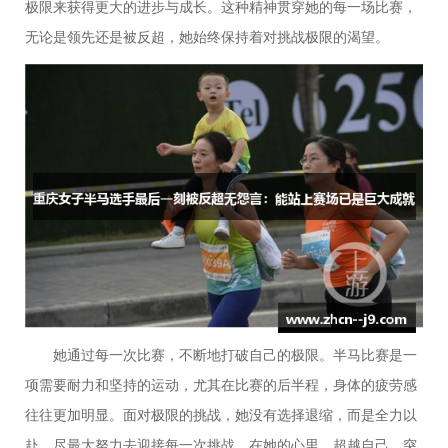
极限来获得更大的进步与成长。这种精神贯穿她的每一场比赛，
无论是领先还是被反超，她始终保持着对挑战极限的渴望。
她通过每一次比赛，不断地打破自己的极限。半马比赛是一
项需要耐力和坚持的运动，尤其在比赛的后半程，身体的疲劳感
往往更加明显。面对极限的挑战，她没有选择退缩，而是全力以
赴，尽最大努力去迎接每一次挑战。在她的心里，超越自己，突