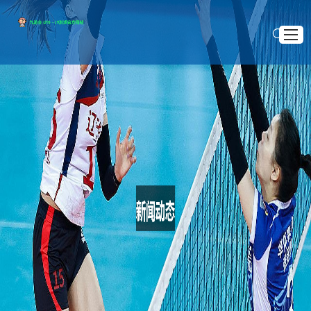
网站首页
关于J9
>
>
首页
新闻动态
产品展示
运动员在跨文化交流中的角色与挑战：促进国际理解与合作的桥梁
新闻动态
运动员在跨文化交流中的角色与挑战：促进国际理
服务宗旨
解与合作的桥梁
交流J9.COM
2025 .11 .23
随着全球化进程的加快，跨文化交流日益成为国际合作的重
要途径。运动员作为在全球范围内具有广泛影响力的群体，其在
促进跨文化理解与合作中的作用不容小觑。本文将从四个方面深
入探讨运动员在跨文化交流中的角色与挑战，重点分析他们如何