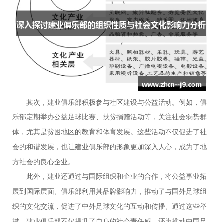
其次，建业俱乐部积极参与社区建设与公益活动。例如，俱
乐部定期举办公益足球比赛、扶贫捐赠活动等，关注社会弱势群
体，尤其是贫困地区的教育和体育发展。这些活动不仅促进了社
会的和谐发展，也让建业俱乐部的形象更加深入人心，成为了地
方社会的良心企业。
此外，建业还通过与国际组织和企业的合作，将公益事业拓
展到国际层面。俱乐部利用其品牌影响力，推动了与国外足球组
织的文化交流，促进了中外足球文化的互动和传播。通过这些举
措，建业俱乐部不仅提升了自身的社会责任感，还为推动中国足