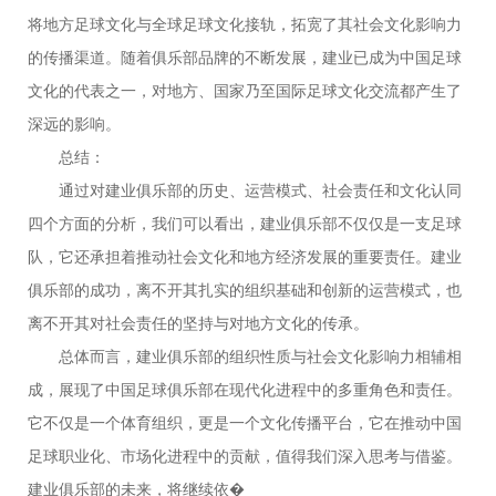
将地方足球文化与全球足球文化接轨，拓宽了其社会文化影响力
的传播渠道。随着俱乐部品牌的不断发展，建业已成为中国足球
文化的代表之一，对地方、国家乃至国际足球文化交流都产生了
深远的影响。
总结：
通过对建业俱乐部的历史、运营模式、社会责任和文化认同
四个方面的分析，我们可以看出，建业俱乐部不仅仅是一支足球
队，它还承担着推动社会文化和地方经济发展的重要责任。建业
俱乐部的成功，离不开其扎实的组织基础和创新的运营模式，也
离不开其对社会责任的坚持与对地方文化的传承。
总体而言，建业俱乐部的组织性质与社会文化影响力相辅相
成，展现了中国足球俱乐部在现代化进程中的多重角色和责任。
它不仅是一个体育组织，更是一个文化传播平台，它在推动中国
足球职业化、市场化进程中的贡献，值得我们深入思考与借鉴。
建业俱乐部的未来，将继续依�