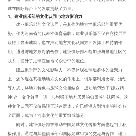
球在国际舞台上的发展贡献了力量。
4、建业俱乐部的文化认同与地方影响力
建业俱乐部的文化认同，是其作为地方性俱乐部的重要优
势。作为河南省的代表性体育品牌，建业俱乐部不仅在竞技层面
取得了显著成就，也在推动地方文化认同方面发挥了独特的作
用。通过与地方政府的合作，建业俱乐部不断加强与当地社区的
联系，提升了足球在当地民众心中的地位。
建业俱乐部的文化影响力，不仅体现在球迷群体的凝聚力
上，还体现在其推动地方文化的作用上。俱乐部利用比赛、活动
等方式，将地方特色与足球文化相结合，成功地塑造了“建业精
神”这一文化符号，进一步增强了地方居民的归属感与认同感。这
种文化认同不仅仅局限于球迷群体，它已经深入到河南的社会各
个层面，成为了河南文化的重要组成部分。
同时，建业俱乐部在推动中国足球文化传播方面也起到了积
极作用。通过与其他俱乐部和国际足球组织的交流与合作，建业