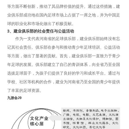
等方面不断创新，推动了其品牌价值的提升。通过这些措施，建
业俱乐部成功地在国内足球市场上占据了一席之地，并为中国足
球的职业化和市场化做出了积极贡献。
3、建业俱乐部的社会责任与公益活动
作为一支代表河南省的足球俱乐部，建业俱乐部始终没有忘
记其社会责任。俱乐部在参与和推动青少年足球培训、公益活动
等方面，做出了显著的贡献。首先，建业俱乐部一直致力于青少
年足球的发展。俱乐部建立了自己的青训体系，向全省乃至全国
选拔足球苗子，为孩子们提供了良好的学习和成长平台。通过与
学校、社区等机构的合作，建业为河南省乃至全国的青少年提供
了丰富的足球资源。
九游会J9