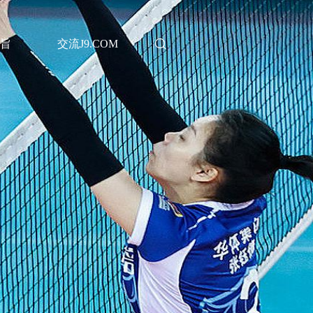
旨
交流J9.COM