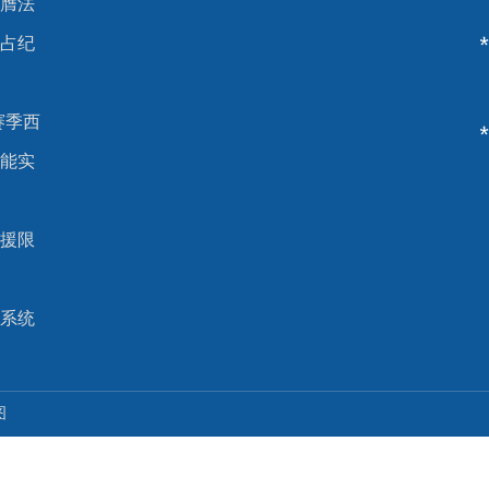
膺法
占纪
5赛季西
能实
援限
系统
图