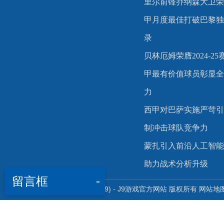
里尔前锋乔纳森大卫荣
甲月度最佳打破巴黎独
录
贝林厄姆荣膺2024-2
甲最有价值球员彰显全
力
西甲对巴萨实施严苛引
制冲击球队竞争力
蒙扎引入前沿人工智能
助力战术分析升级
留言框
-
Copyright © 九游会 (J9) - J9游戏官方网站 版权所有
网站地