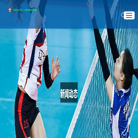
网站首页
关于J9
>
>
首页
新闻动态
产品展示
詹姆斯新联赛如何通过创新模式和强大球员阵容挑战NBA的统治地位
新闻动态
詹姆斯新联赛如何通过创新模式和强大球员阵容挑
服务宗旨
战NBA的统治地位
交流J9.COM
2025 .10 .28
文章摘要：
九游会J9
詹姆斯的新联赛为篮球领域带来了巨大的革新和挑战。作为
一名篮球传奇人物，他不仅在NBA取得了辉煌成就，还试图通过