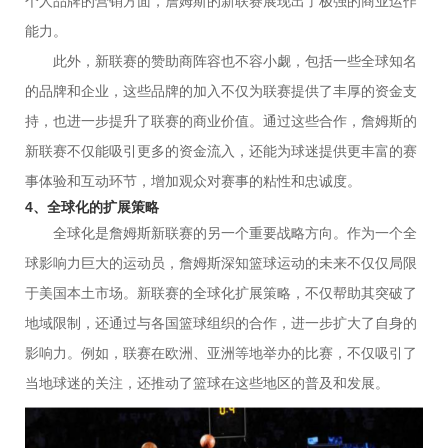
个人品牌的营销方面，詹姆斯的新联赛展现出了极强的商业运作
能力。
此外，新联赛的赞助商阵容也不容小觑，包括一些全球知名
的品牌和企业，这些品牌的加入不仅为联赛提供了丰厚的资金支
持，也进一步提升了联赛的商业价值。通过这些合作，詹姆斯的
新联赛不仅能吸引更多的资金流入，还能为球迷提供更丰富的赛
事体验和互动环节，增加观众对赛事的粘性和忠诚度。
4、全球化的扩展策略
全球化是詹姆斯新联赛的另一个重要战略方向。作为一个全
球影响力巨大的运动员，詹姆斯深知篮球运动的未来不仅仅局限
于美国本土市场。新联赛的全球化扩展策略，不仅帮助其突破了
地域限制，还通过与各国篮球组织的合作，进一步扩大了自身的
影响力。例如，联赛在欧洲、亚洲等地举办的比赛，不仅吸引了
当地球迷的关注，还推动了篮球在这些地区的普及和发展。