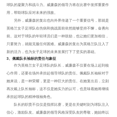
球队的凝聚力和战斗力。威廉森的领导力将在比赛中发挥重要作
用，帮助球队应对未来的强敌。
另外，威廉森的复出也向外界传递了一个重要信号，那就是
英格兰女子足球队在伤病和挑战面前依然能够坚持不懈，奋勇向
前。这对于球队的年轻球员们是一种鼓励，也让她们更加相信，
只要努力，就能克服任何困难。威廉森的复出为英格兰队注入了
新的活力，也为女子足球的未来发展打下了坚实的基础。
3、佩戴队长袖标的责任与象征
作为英格兰女子足球队的队长，威廉森不仅要在场上起到核
心作用，还要在场外承担起领导球队的责任。佩戴队长袖标对于
她来说，是一种荣耀，更是一种巨大的责任。在她复出后，立刻
再次戴上队长袖标，这不仅是她实力的认可，也意味着她将继续
承担起球队的精神领袖角色。
队长的职责不仅仅是指挥比赛，更是在关键时刻为球队注入
信心，激励队友。威廉森的领导风格深受队友的尊敬，她始终以