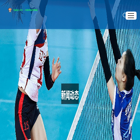
网站首页
关于J9
>
>
首页
新闻动态
利亚·威廉森伤愈复出重返国家队佩戴队长袖标
产品展示
利亚·威廉森伤愈复出重返国家队佩戴队长袖标
新闻动态
2026 .06 .23
服务宗旨
交流J9.COM
利亚·威廉森（Leah Williamson）作为英格兰女子足球队的
队长，她的伤愈复出无疑是整个女子足球界的热点话题。威廉森
在长期的膝部伤病后终于重返赛场，并且在重返国家队的第一时
间佩戴上了队长袖标，这不仅是她个人恢复的胜利，也象征着英
格兰女子足球的重生。本文将从四个方面详细分析威廉森的伤愈