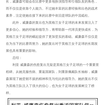
长，威廉森可能会在比赛中更多地扮演指导和引领队友的角色，
而不仅仅是依靠个人能力。不过她丰富的比赛经验和出色的战术
素养，注定使她在接下来的比赛中依旧是球队的中流砥柱。
此外，威廉森的复出也为英格兰女子足球的未来发展注入了
更多信心。她的经验和领导力，将帮助新一代球员更快成长，为
英格兰女子足球的崛起提供了更加坚实的基础。威廉森不仅仅是
在为当下的比赛而努力，她的复出对于英格兰女子足球的长期发
展也具有重要的影响。
总结：
利亚·威廉森的伤愈复出无疑是英格兰女子足球的一个重要里
程碑。从她克服伤病、重返国家队，到重新佩戴队长袖标，威廉
森展现了她坚韧不拔的精神和无与伦比的领导力。她的复出不仅
为英格兰队注入了强大的信心，也为女子足球的发展树立了榜
样。