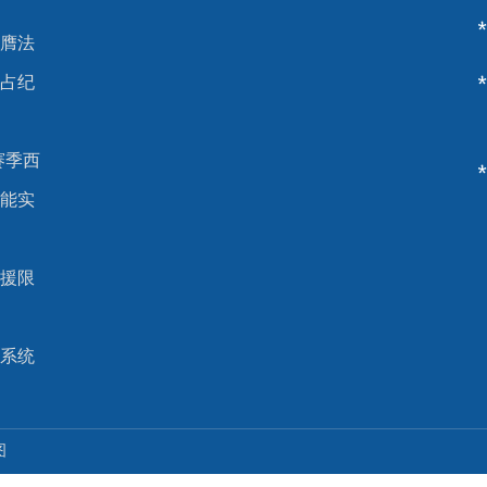
膺法
占纪
5赛季西
能实
援限
系统
图