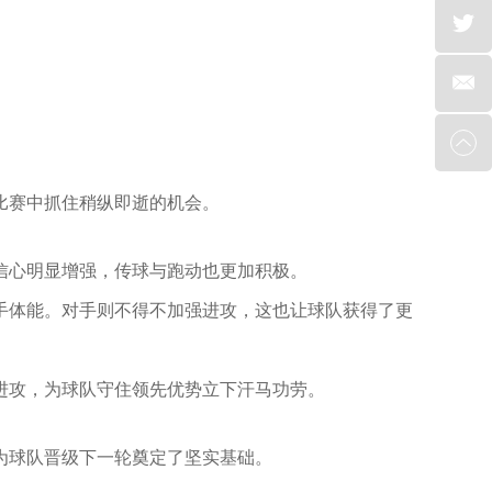
比赛中抓住稍纵即逝的机会。
信心明显增强，传球与跑动也更加积极。
手体能。对手则不得不加强进攻，这也让球队获得了更
进攻，为球队守住领先优势立下汗马功劳。
为球队晋级下一轮奠定了坚实基础。