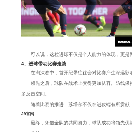
可以说，这粒进球不仅是个人能力的体现，更是
4、进球带动比赛走势
在淘汰赛中，首开纪录往往会对比赛产生深远影
领先之后，球队在战术上变得更加从容。防线保
多反击空间。
随着比赛的推进，苏塔尔不仅在进攻端有所贡献
J9官网
最终，凭借全队的共同努力，球队成功将领先优