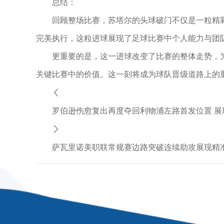
总结：
回顾整场比赛，苏塔尔的头球破门不仅是一粒精
完美执行，这粒进球展现了足球比赛中个人能力与团
更重要的是，这一进球改变了比赛的整体走势，
关键比赛中的价值。这一刻将成为球队晋级道路上的
罗伯逊伤愈复出再度夺回利物浦左路首发位置 展
萨瓦里诺美职联常规赛边路突破连续助攻展现精