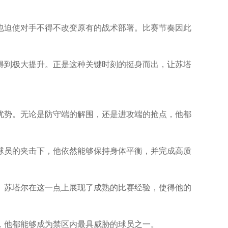
也迫使对手不得不改变原有的战术部署。比赛节奏因此
得到极大提升。正是这种关键时刻的挺身而出，让苏塔
优势。无论是防守端的解围，还是进攻端的抢点，他都
球员的夹击下，他依然能够保持身体平衡，并完成高质
。苏塔尔在这一点上展现了成熟的比赛经验，使得他的
，他都能够成为禁区内最具威胁的球员之一。