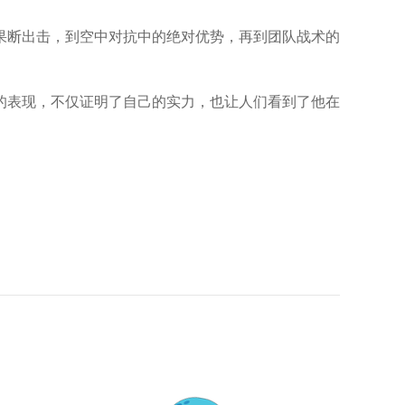
果断出击，到空中对抗中的绝对优势，再到团队战术的
的表现，不仅证明了自己的实力，也让人们看到了他在