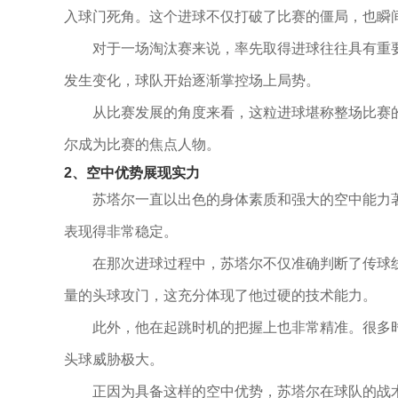
入球门死角。这个进球不仅打破了比赛的僵局，也瞬
对于一场淘汰赛来说，率先取得进球往往具有重
发生变化，球队开始逐渐掌控场上局势。
从比赛发展的角度来看，这粒进球堪称整场比赛
尔成为比赛的焦点人物。
2、空中优势展现实力
苏塔尔一直以出色的身体素质和强大的空中能力
表现得非常稳定。
在那次进球过程中，苏塔尔不仅准确判断了传球
量的头球攻门，这充分体现了他过硬的技术能力。
此外，他在起跳时机的把握上也非常精准。很多
头球威胁极大。
正因为具备这样的空中优势，苏塔尔在球队的战