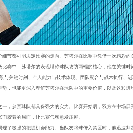
力球队迎来胜利
队迎来胜利
个细节都可能决定比赛的走向。苏塔尔在比赛中凭借一次精彩的
场比赛中，苏塔尔的表现堪称球队攻防两端的核心，他在关键时
背景与关键时刻、个人能力与技术体现、团队配合与战术执行、
走势，也能更深入理解苏塔尔在球队中的重要价值，以及这粒进
之一，参赛球队都具备强大的实力。比赛开始后，双方在中场展
张而胶着的局面，让比赛气氛愈发压抑。
展现了极强的把握机会能力。当队友将球传入禁区时，他迅速判