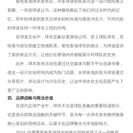
紫色客场球衣发布后，许多球迷纷纷表示这一设计既经典又
新颖。一些老球迷认为，这种颜色唤起了他们对过去时代的记
忆，而年轻球迷则更关注球衣的时尚感与视觉冲击力。不同代际
的球迷在同一件球衣上找到共鸣。
在球迷文化中，球衣还象征着身份认同。穿上球队球衣，意
味着与俱乐部建立情感联系。紫色客场球衣的推出，为球迷提供
了新的表达方式，让他们在赛场内外都能展示对球队的支持。
此外，球衣发布活动也通过社交媒体与数字平台迅速传播，
使这一设计在短时间内成为热门话题。全球各地的皇马球迷通过
分享照片、评论设计与讨论历史，让这件球衣在文化层面产生了
更广泛的影响。
四、品牌战略与商业价值
在现代足球产业中，球衣不仅是球队形象的重要组成部分，
也是俱乐部商业战略的关键环节。皇马每一次球衣发布都伴随着
精心策划的营销活动，以最大化品牌曝光与市场影响力。
2024-25赛季紫色客场球衣的推出同样体现了这一战略思