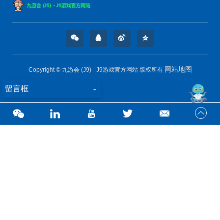
网站地图
Copyright © 九游会 (J9) - J9游戏官方网站 版权所有
留言框
-